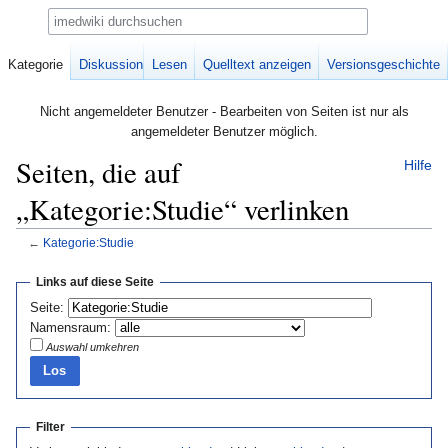
Suche
Kategorie
Diskussion
Lesen
Quelltext anzeigen
Versionsgeschichte
Nicht angemeldeter Benutzer - Bearbeiten von Seiten ist nur als
angemeldeter Benutzer möglich.
Seiten, die auf
Hilfe
„Kategorie:Studie“ verlinken
←
Kategorie:Studie
Zur
Zur
Links auf diese Seite
Navigation
Suche
Seite:
springen
springen
Namensraum:
Auswahl umkehren
Filter