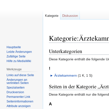
Kategorie
Diskussion
Kategorie:Ärztekam
Hauptseite
Unterkategorien
Zur
Zur
Letzte Änderungen
Navigation
Suche
Zufällige Seite
Diese Kategorie enthält die folgende U
springen
springen
Hilfe zu MediaWiki
!
Werkzeuge
Links auf diese Seite
►
Ärztekammern
‎
(1 K, 1 S)
Änderungen an
verlinkten Seiten
Seiten in der Kategorie „Är
Spezialseiten
Druckversion
Diese Kategorie enthält nur die folgend
Permanenter Link
Seiten­informationen
A
Attribute anzeigen