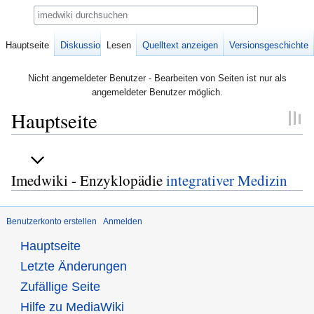
Suche
Hauptseite
Diskussion
Lesen
Quelltext anzeigen
Versionsgeschichte
Nicht angemeldeter Benutzer - Bearbeiten von Seiten ist nur als
angemeldeter Benutzer möglich.
Hauptseite
Zur
Zur
Navigation
Suche
Imedwiki - Enzyklopädie
integrativer Medizin
springen
springen
Benutzerkonto erstellen
Anmelden
Hauptseite
Letzte Änderungen
Zufällige Seite
Hilfe zu MediaWiki