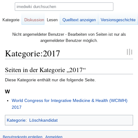
Suche
Kategorie
Diskussion
Lesen
Quelltext anzeigen
Versionsgeschichte
Nicht angemeldeter Benutzer - Bearbeiten von Seiten ist nur als
angemeldeter Benutzer möglich.
Kategorie:2017
Seiten in der Kategorie „2017“
Zur
Zur
Navigation
Suche
Diese Kategorie enthält nur die folgende Seite.
springen
springen
W
World Congress for Integrative Medicine & Health (WCIMH)
2017
Kategorie
:
Löschkandidat
Benutzerkonto erstellen
Anmelden