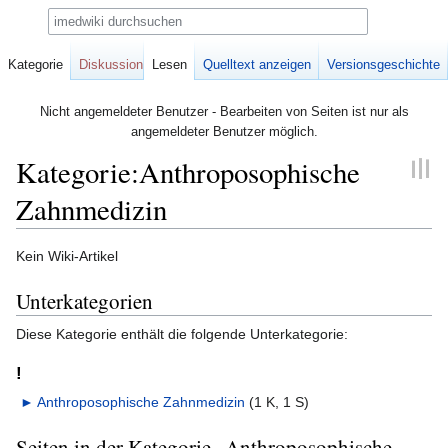
Suche
Kategorie
Diskussion
Lesen
Quelltext anzeigen
Versionsgeschichte
Nicht angemeldeter Benutzer - Bearbeiten von Seiten ist nur als
angemeldeter Benutzer möglich.
Kategorie:Anthroposophische
Zahnmedizin
Zur
Zur
Kein Wiki-Artikel
Navigation
Suche
Unterkategorien
springen
springen
Diese Kategorie enthält die folgende Unterkategorie:
!
►
Anthroposophische Zahnmedizin
‎
(1 K, 1 S)
Seiten in der Kategorie „Anthroposophische