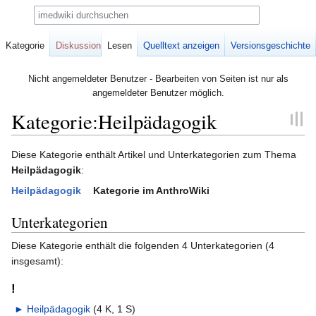
Suche
Kategorie
Diskussion
Lesen
Quelltext anzeigen
Versionsgeschichte
Nicht angemeldeter Benutzer - Bearbeiten von Seiten ist nur als
angemeldeter Benutzer möglich.
Kategorie:Heilpädagogik
Zur
Zur
Diese Kategorie enthält Artikel und Unterkategorien zum Thema
Navigation
Suche
Heilpädagogik
:
springen
springen
Heilpädagogik
Kategorie im AnthroWiki
Unterkategorien
Diese Kategorie enthält die folgenden 4 Unterkategorien (4
insgesamt):
!
►
Heilpädagogik
‎
(4 K, 1 S)