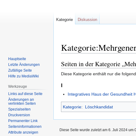
Kategorie
Diskussion
Kategorie:Mehrgener
Hauptseite
Seiten in der Kategorie „Me
Zur
Zur
Letzte Änderungen
Navigation
Suche
Zufällige Seite
Diese Kategorie enthält nur die folgend
springen
springen
Hilfe zu MediaWiki
I
Werkzeuge
Links auf diese Seite
Integratives Haus der Gesundheit
Änderungen an
verlinkten Seiten
Kategorie
:
Löschkandidat
Spezialseiten
Druckversion
Permanenter Link
Seiten­informationen
Diese Seite wurde zuletzt am 6. Juli 2024 um 
Attribute anzeigen