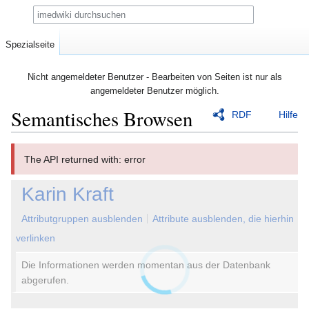
Suche
Spezialseite
Nicht angemeldeter Benutzer - Bearbeiten von Seiten ist nur als
angemeldeter Benutzer möglich.
Semantisches Browsen
RDF
Hilfe
Zur
Zur
The API returned with: error
Navigation
Suche
springen
springen
Karin Kraft
Attributgruppen ausblenden
Attribute ausblenden, die hierhin
verlinken
Die Informationen werden momentan aus der Datenbank
abgerufen.