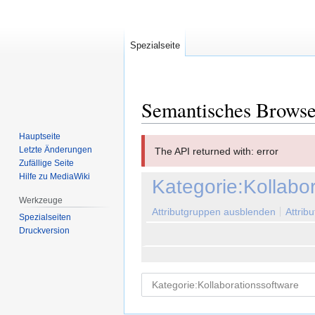
Spezialseite
Semantisches Brows
Hauptseite
Zur
Zur
Letzte Änderungen
The API returned with: error
Navigation
Suche
Zufällige Seite
springen
springen
Hilfe zu MediaWiki
Kategorie:Kollabo
Werkzeuge
Attributgruppen ausblenden
Attrib
Spezialseiten
Druckversion