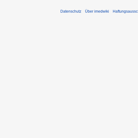
Datenschutz
Über imedwiki
Haftungsaussc