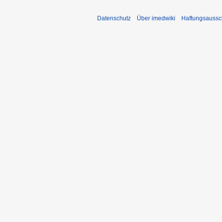
Datenschutz
Über imedwiki
Haftungsaussc