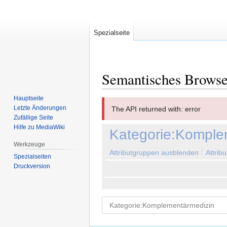
Spezialseite
Semantisches Brows
Hauptseite
Zur
Zur
Letzte Änderungen
The API returned with: error
Navigation
Suche
Zufällige Seite
springen
springen
Hilfe zu MediaWiki
Kategorie:Komple
Werkzeuge
Attributgruppen ausblenden
Attrib
Spezialseiten
Druckversion