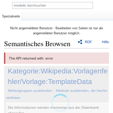
Suche
Spezialseite
Nicht angemeldeter Benutzer - Bearbeiten von Seiten ist nur als
angemeldeter Benutzer möglich.
Semantisches Browsen
RDF
Hilfe
Zur
Zur
The API returned with: error
Navigation
Suche
springen
springen
Kategorie:Wikipedia:Vorlagenfe
hler/Vorlage:TemplateData
Attributgruppen ausblenden
Attribute ausblenden, die hierhin
verlinken
Die Informationen werden momentan aus der Datenbank