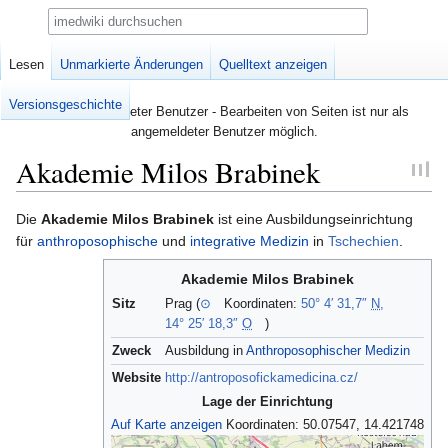
Suche
Seite
Lesen
Diskussion
Unmarkierte Änderungen
Quelltext anzeigen
Versionsgeschichte
Nicht angemeldeter Benutzer - Bearbeiten von Seiten ist nur als
angemeldeter Benutzer möglich.
Akademie Milos Brabinek
Zur
Zur
Die
Akademie Milos Brabinek
ist eine Ausbildungseinrichtung
Navigation
Suche
für
anthroposophische
und
integrative Medizin
in
Tschechien
.
springen
springen
Akademie Milos Brabinek
Sitz
Prag (
⊙
Koordinaten:
50° 4′ 31,7″
N
,
14° 25′ 18,3″
O
)
Zweck
Ausbildung in
Anthroposophischer Medizin
Website
http://antroposofickamedicina.cz/
Lage der Einrichtung
Auf Karte anzeigen
Koordinaten:
50.07547, 14.421748