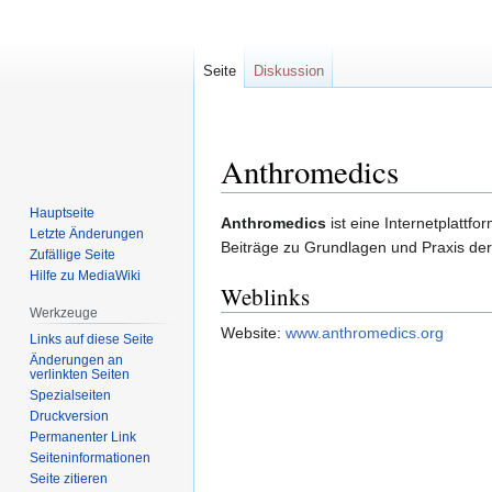
Seite
Diskussion
Anthromedics
Hauptseite
Zur
Zur
Anthromedics
ist eine Internetplattfo
Letzte Änderungen
Navigation
Suche
Beiträge zu Grundlagen und Praxis de
Zufällige Seite
springen
springen
Hilfe zu MediaWiki
Weblinks
Werkzeuge
Website:
www.anthromedics.org
Links auf diese Seite
Änderungen an
verlinkten Seiten
Spezialseiten
Druckversion
Permanenter Link
Seiten­informationen
Seite zitieren