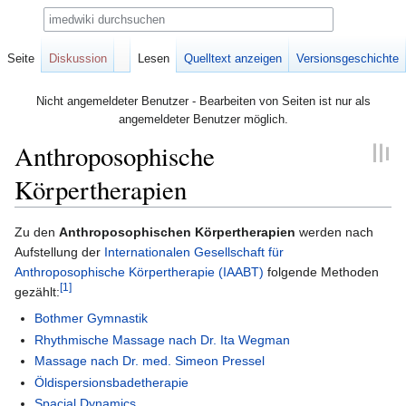
Suche
Seite
Diskussion
Lesen
Quelltext anzeigen
Versionsgeschichte
Nicht angemeldeter Benutzer - Bearbeiten von Seiten ist nur als
angemeldeter Benutzer möglich.
Anthroposophische
Körpertherapien
Zur
Zur
Zu den
Anthroposophischen Körpertherapien
werden nach
Navigation
Suche
Aufstellung der
Internationalen Gesellschaft für
springen
springen
Anthroposophische Körpertherapie (IAABT)
folgende Methoden
[1]
gezählt:
Bothmer Gymnastik
Rhythmische Massage nach Dr. Ita Wegman
Massage nach Dr. med. Simeon Pressel
Öldispersionsbadetherapie
Spacial Dynamics