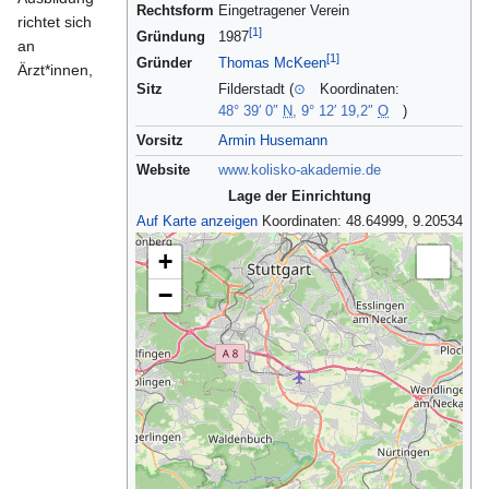
Rechtsform
Eingetragener Verein
richtet sich
[1]
Gründung
1987
an
[1]
Gründer
Thomas McKeen
Ärzt*innen,
Sitz
Filderstadt (
⊙
Koordinaten:
48° 39′ 0″
N
,
9° 12′ 19,2″
O
)
Vorsitz
Armin Husemann
Website
www.kolisko-akademie.de
Lage der Einrichtung
Auf Karte anzeigen
Koordinaten:
48.64999, 9.20534
+
−