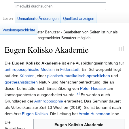
Suche
Seite
Lesen
Diskussion
Unmarkierte Änderungen
Quelltext anzeigen
Versionsgeschichte
Nicht angemeldeter Benutzer - Bearbeiten von Seiten ist nur als
angemeldeter Benutzer möglich.
Eugen Kolisko Akademie
Zur
Zur
Die
Eugen Kolisko Akademie
ist eine Ausbildungseinrichtung für
Navigation
Suche
anthroposophische Medizin
in
Filderstadt
. Ein Schwerpunkt liegt
springen
springen
auf den
Künsten
, einer
plastisch-musikalisch-sprachlichen
und
goetheanistischen
Natur- und Menschenbetrachtung, die an
dieser Lehrstätte nach Einschätzung von
Peter Heusser
am
[2]
konsequentesten ausgearbeitet wurde.
Es werden auch
Grundlagen der
Anthroposophie
erarbeitet. Das Seminar dauert
als Vollzeitkurs zur Zeit 13 Wochen (2019). Sie ist benannt nach
dem Arzt
Eugen Kolisko
. Die Leitung hat
Armin Husemann
inne.
Die
Eugen Kolisko Akademie
Ausbildung