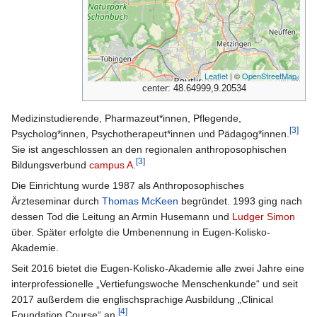
Leaflet
| ©
OpenStreetMap
center: 48.64999,9.20534
Medizinstudierende, Pharmazeut*innen, Pflegende,
[3]
Psycholog*innen, Psychotherapeut*innen und Pädagog*innen.
Sie ist angeschlossen an den regionalen anthroposophischen
[3]
Bildungsverbund
campus A
.
Die Einrichtung wurde 1987 als Anthroposophisches
Ärzteseminar durch
Thomas McKeen
begründet. 1993 ging nach
dessen Tod die Leitung an Armin Husemann und
Ludger Simon
über. Später erfolgte die Umbenennung in Eugen-Kolisko-
Akademie.
Seit 2016 bietet die Eugen-Kolisko-Akademie alle zwei Jahre eine
interprofessionelle „Vertiefungswoche Menschenkunde“ und seit
2017 außerdem die englischsprachige Ausbildung „Clinical
[4]
Foundation Course“ an.