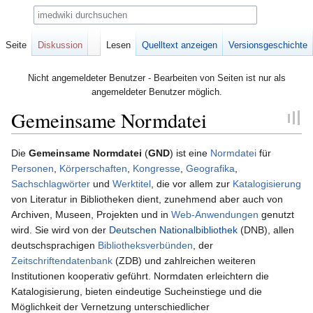
Suche
Seite
Diskussion
Lesen
Quelltext anzeigen
Versionsgeschichte
Nicht angemeldeter Benutzer - Bearbeiten von Seiten ist nur als
angemeldeter Benutzer möglich.
Gemeinsame Normdatei
Zur
Zur
Die
Gemeinsame Normdatei
(
GND
) ist eine
Normdatei
für
Navigation
Suche
Personen
,
Körperschaften
,
Kongresse
,
Geografika
,
springen
springen
Sachschlagwörter
und
Werktitel
, die vor allem zur
Katalogisierung
von Literatur in Bibliotheken dient, zunehmend aber auch von
Archiven, Museen, Projekten und in
Web-Anwendungen
genutzt
wird. Sie wird von der
Deutschen Nationalbibliothek
(DNB), allen
deutschsprachigen
Bibliotheksverbünden
, der
Zeitschriftendatenbank
(ZDB) und zahlreichen weiteren
Institutionen kooperativ geführt. Normdaten erleichtern die
Katalogisierung, bieten eindeutige Sucheinstiege und die
Möglichkeit der Vernetzung unterschiedlicher