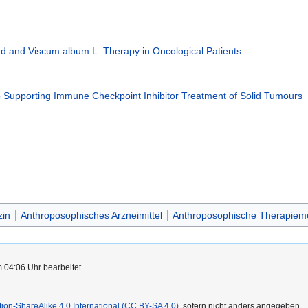
ed and Viscum album L. Therapy in Oncological Patients
o Supporting Immune Checkpoint Inhibitor Treatment of Solid Tumours
zin
Anthroposophisches Arzneimittel
Anthroposophische Therapiem
 04:06 Uhr bearbeitet.
.
ution-ShareAlike 4.0 International (CC BY-SA 4.0)
, sofern nicht anders angegeben.