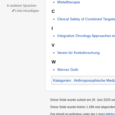
Misteltherapie
In anderen Sprachen
Links hinzufügen
C
Clinical Safety of Combined Target
I
Integrative Oncology Approaches t
V
Verein für Krebsforschung
W
Werner Goth
Kategorien
:
Anthroposophische Medi
Diese Seite wurde zuletzt am 26. Juni 2025 um
Diese Seite wurde bisher 1.286 mal abgerufen
Der Inhalt ist verfügbar unter der Lizenz
Attrib