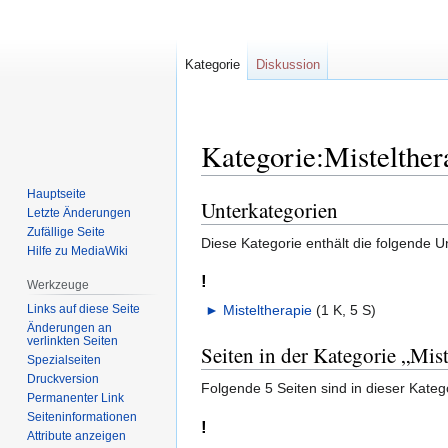
Kategorie
Diskussion
Kategorie:Mistelther
Hauptseite
Unterkategorien
Zur
Zur
Letzte Änderungen
Navigation
Suche
Zufällige Seite
Diese Kategorie enthält die folgende U
springen
springen
Hilfe zu MediaWiki
!
Werkzeuge
Links auf diese Seite
►
Misteltherapie
‎
(1 K, 5 S)
Änderungen an
verlinkten Seiten
Seiten in der Kategorie „Mist
Spezialseiten
Druckversion
Folgende 5 Seiten sind in dieser Kateg
Permanenter Link
Seiten­informationen
!
Attribute anzeigen