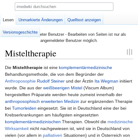
Suche
Seite
Lesen
Diskussion
Unmarkierte Änderungen
Quelltext anzeigen
Versionsgeschichte
Nicht angemeldeter Benutzer - Bearbeiten von Seiten ist nur als
angemeldeter Benutzer möglich.
Misteltherapie
Zur
Zur
Die
Misteltherapie
ist eine
komplementärmedizinische
Navigation
Suche
Behandlungsmethode, die von dem Begründer der
springen
springen
Anthroposophie
Rudolf Steiner
und der Ärztin
Ita Wegman
initiiert
wurde. Die aus der
weißbeerigen Mistel
(Viscum Album)
hergestellten Präparate werden heute zumeist innerhalb der
anthroposophisch erweiterten Medizin
zur ergänzenden Therapie
bei
Tumorleiden
eingesetzt. Sie ist in Deutschland eine der bei
Krebserkrankungen am häufigsten eingesetzten
komplementärmedizinischen
Therapien. Obwohl die
medizinische
Wirksamkeit
nicht nachgewiesen ist, wird sie in Deutschland von
vielen (vor allem in
palliativen
Situationen) und in Österreich von