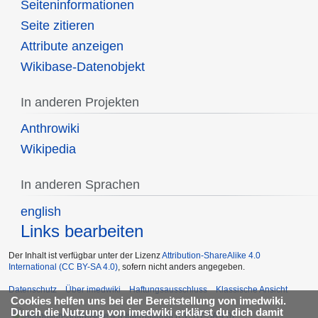
Seiten­informationen
Seite zitieren
Attribute anzeigen
Wikibase-Datenobjekt
In anderen Projekten
Anthrowiki
Wikipedia
In anderen Sprachen
english
Links bearbeiten
Der Inhalt ist verfügbar unter der Lizenz
Attribution-ShareAlike 4.0
International (CC BY-SA 4.0)
, sofern nicht anders angegeben.
Datenschutz
Über imedwiki
Haftungsausschluss
Klassische Ansicht
Cookies helfen uns bei der Bereitstellung von imedwiki.
Durch die Nutzung von imedwiki erklärst du dich damit