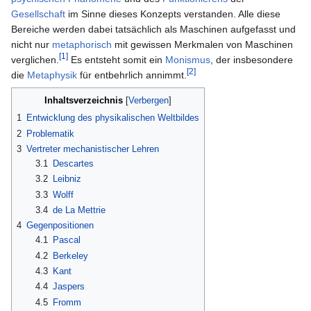
Gesellschaft
im Sinne dieses Konzepts verstanden. Alle diese
Bereiche werden dabei tatsächlich als Maschinen aufgefasst und
nicht nur
metaphorisch
mit gewissen Merkmalen von Maschinen
[1]
verglichen.
Es entsteht somit ein
Monismus
, der insbesondere
[2]
die
Metaphysik
für entbehrlich annimmt.
Inhaltsverzeichnis
1
Entwicklung des physikalischen Weltbildes
2
Problematik
3
Vertreter mechanistischer Lehren
3.1
Descartes
3.2
Leibniz
3.3
Wolff
3.4
de La Mettrie
4
Gegenpositionen
4.1
Pascal
4.2
Berkeley
4.3
Kant
4.4
Jaspers
4.5
Fromm