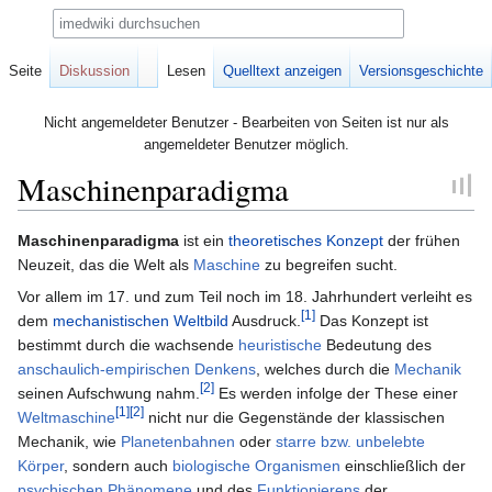
Suche
Seite
Diskussion
Lesen
Quelltext anzeigen
Versionsgeschichte
Nicht angemeldeter Benutzer - Bearbeiten von Seiten ist nur als
angemeldeter Benutzer möglich.
Maschinenparadigma
Zur
Zur
Maschinenparadigma
ist ein
theoretisches Konzept
der frühen
Navigation
Suche
Neuzeit, das die Welt als
Maschine
zu begreifen sucht.
springen
springen
Vor allem im 17. und zum Teil noch im 18. Jahrhundert verleiht es
[1]
dem
mechanistischen Weltbild
Ausdruck.
Das Konzept ist
bestimmt durch die wachsende
heuristische
Bedeutung des
anschaulich-empirischen Denkens
, welches durch die
Mechanik
[2]
seinen Aufschwung nahm.
Es werden infolge der These einer
[1]
[2]
Weltmaschine
nicht nur die Gegenstände der klassischen
Mechanik, wie
Planetenbahnen
oder
starre bzw. unbelebte
Körper
, sondern auch
biologische Organismen
einschließlich der
psychischen Phänomene
und des
Funktionierens
der