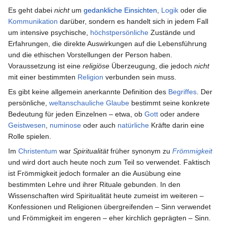
Es geht dabei
nicht
um
gedankliche Einsichten
,
Logik
oder die
Kommunikation
darüber, sondern es handelt sich in jedem Fall
um intensive psychische,
höchstpersönliche
Zustände und
Erfahrungen, die direkte Auswirkungen auf die Lebensführung
und die ethischen Vorstellungen der Person haben.
Voraussetzung ist eine
religiöse
Überzeugung, die jedoch
nicht
mit einer bestimmten
Religion
verbunden sein muss.
Es gibt keine allgemein anerkannte Definition des
Begriffes
. Der
persönliche,
weltanschauliche
Glaube
bestimmt seine konkrete
Bedeutung für jeden Einzelnen – etwa, ob
Gott
oder andere
Geistwesen
,
numinose
oder auch
natürliche
Kräfte darin eine
Rolle spielen.
Im
Christentum
war
Spiritualität
früher synonym zu
Frömmigkeit
und wird dort auch heute noch zum Teil so verwendet. Faktisch
ist Frömmigkeit jedoch formaler an die Ausübung eine
bestimmten Lehre und ihrer Rituale gebunden. In den
Wissenschaften wird Spiritualität heute zumeist im weiteren –
Konfessionen und Religionen übergreifenden – Sinn verwendet
und Frömmigkeit im engeren – eher kirchlich geprägten – Sinn.