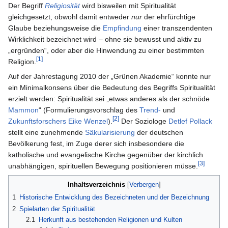
Der Begriff
Religiosität
wird bisweilen mit Spiritualität
gleichgesetzt, obwohl damit entweder
nur
der ehrfürchtige
Glaube beziehungsweise die
Empfindung
einer transzendenten
Wirklichkeit bezeichnet wird – ohne sie bewusst und aktiv zu
„ergründen“, oder aber die Hinwendung zu einer bestimmten
[1]
Religion.
Auf der Jahrestagung 2010 der „Grünen Akademie“ konnte nur
ein Minimalkonsens über die Bedeutung des Begriffs Spiritualität
erzielt werden: Spiritualität sei „etwas anderes als der schnöde
Mammon
“ (Formulierungsvorschlag des
Trend-
und
[2]
Zukunftsforschers
Eike Wenzel
).
Der Soziologe
Detlef Pollack
stellt eine zunehmende
Säkularisierung
der deutschen
Bevölkerung fest, im Zuge derer sich insbesondere die
katholische und evangelische Kirche gegenüber der kirchlich
[3]
unabhängigen, spirituellen Bewegung positionieren müsse.
Inhaltsverzeichnis
1
Historische Entwicklung des Bezeichneten und der Bezeichnung
2
Spielarten der Spiritualität
2.1
Herkunft aus bestehenden Religionen und Kulten