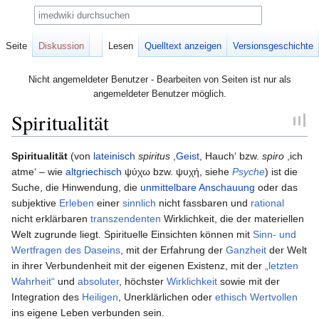
Suche
Seite
Diskussion
Lesen
Quelltext anzeigen
Versionsgeschichte
Nicht angemeldeter Benutzer - Bearbeiten von Seiten ist nur als
angemeldeter Benutzer möglich.
Spiritualität
Zur
Zur
Spiritualität
(von
lateinisch
spiritus
,
Geist
, Hauch‘ bzw.
spiro
,ich
Navigation
Suche
atme‘ – wie
altgriechisch
ψύχω
bzw.
ψυχή
, siehe
Psyche
) ist die
springen
springen
Suche, die Hinwendung, die
unmittelbare Anschauung
oder das
subjektive
Erleben
einer
sinnlich
nicht fassbaren und
rational
nicht erklärbaren
transzendenten
Wirklichkeit, die der materiellen
Welt zugrunde liegt. Spirituelle Einsichten können mit
Sinn- und
Wertfragen des Daseins
, mit der Erfahrung der
Ganzheit
der Welt
in ihrer Verbundenheit mit der eigenen Existenz, mit der
„letzten
Wahrheit“
und
absoluter
, höchster
Wirklichkeit
sowie mit der
Integration des
Heiligen
, Unerklärlichen oder
ethisch
Wertvollen
ins eigene Leben verbunden sein.