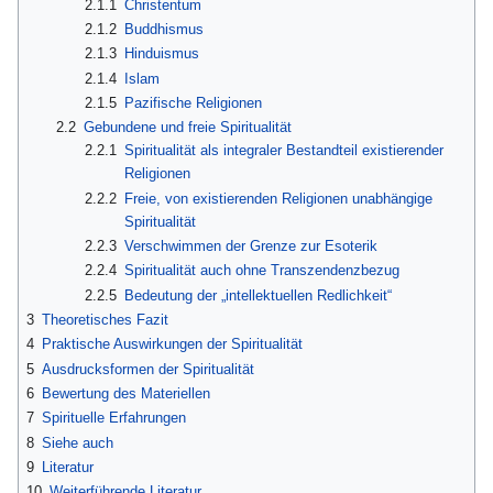
2.1.1
Christentum
2.1.2
Buddhismus
2.1.3
Hinduismus
2.1.4
Islam
2.1.5
Pazifische Religionen
2.2
Gebundene und freie Spiritualität
2.2.1
Spiritualität als integraler Bestandteil existierender
Religionen
2.2.2
Freie, von existierenden Religionen unabhängige
Spiritualität
2.2.3
Verschwimmen der Grenze zur Esoterik
2.2.4
Spiritualität auch ohne Transzendenzbezug
2.2.5
Bedeutung der „intellektuellen Redlichkeit“
3
Theoretisches Fazit
4
Praktische Auswirkungen der Spiritualität
5
Ausdrucksformen der Spiritualität
6
Bewertung des Materiellen
7
Spirituelle Erfahrungen
8
Siehe auch
9
Literatur
10
Weiterführende Literatur