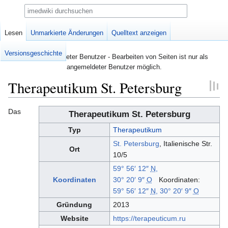
Suche
Seite
Lesen
Diskussion
Unmarkierte Änderungen
Quelltext anzeigen
Versionsgeschichte
Nicht angemeldeter Benutzer - Bearbeiten von Seiten ist nur als
angemeldeter Benutzer möglich.
Therapeutikum St. Petersburg
Zur
Zur
Das
Therapeutikum St. Petersburg
Navigation
Suche
Typ
Therapeutikum
springen
springen
St. Petersburg
, Italienische Str.
Ort
10/5
59° 56′ 12″
N
,
Koordinaten
30° 20′ 9″
O
Koordinaten:
59° 56′ 12″
N
,
30° 20′ 9″
O
Gründung
2013
Website
https://terapeuticum.ru