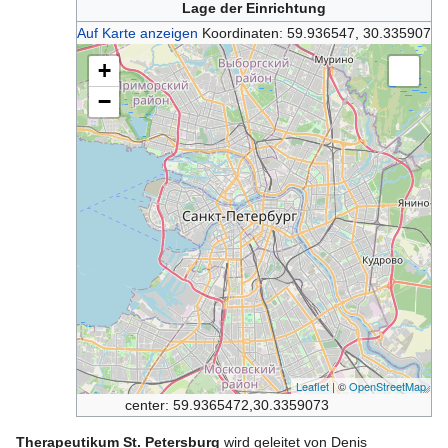
Lage der Einrichtung
Auf Karte anzeigen
Koordinaten:
59.936547, 30.335907
+
−
Leaflet
| ©
OpenStreetMap
center: 59.9365472,30.3359073
Therapeutikum St. Petersburg
wird geleitet von Denis