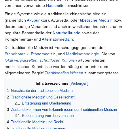
von Laien verwendete
Hausmittel
einschließen.
Einige Systeme wie die traditionelle chinesische Medizin
(namentlich
Akupunktur
), Ayurveda, oder
tibetische Medizin
bzw.
deren heutige Varianten sind auch in westlichen Industriestaaten
populäre Bestandteile der
Naturheilkunde
sowie der
Komplementär- und
Alternativmedizin
.
Die traditionelle Medizin ist Forschungsgegenstand der
Ethnobotanik
,
Ethnomedizin
, und
Medizinethnologie
. Die von
lokal verwurzelten, schriftlosen Kulturen
altüberlieferten
medizinischen Kenntnisse werden häufig eher unter dem
allgemeineren Begriff
Traditionelles Wissen
zusammengefasst.
Inhaltsverzeichnis
1
Geschichte der traditionellen Medizin
2
Traditionelle Medizin und Gesellschaft
2.1
Entstehung und Überlieferung
3
Zustandekommen von Erkenntnissen der Traditionellen Medizin
3.1
Beobachtung von Tierverhalten
4
Traditionelle Medizin und Recht
5
Traditionelle Medizin und Frauen