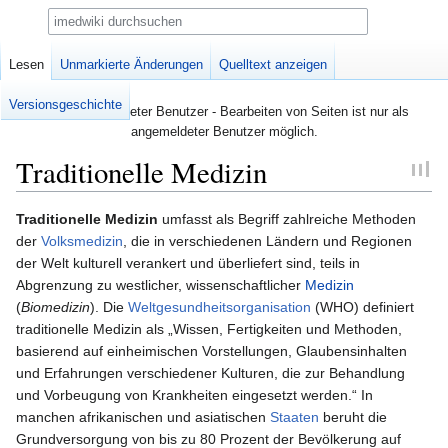
Suche
Seite
Lesen
Diskussion
Unmarkierte Änderungen
Quelltext anzeigen
Versionsgeschichte
Nicht angemeldeter Benutzer - Bearbeiten von Seiten ist nur als
angemeldeter Benutzer möglich.
Traditionelle Medizin
Zur
Zur
Traditionelle Medizin
umfasst als Begriff zahlreiche Methoden
Navigation
Suche
der
Volksmedizin
, die in verschiedenen Ländern und Regionen
springen
springen
der Welt kulturell verankert und überliefert sind, teils in
Abgrenzung zu westlicher, wissenschaftlicher
Medizin
(
Biomedizin
). Die
Weltgesundheitsorganisation
(WHO) definiert
traditionelle Medizin als „Wissen, Fertigkeiten und Methoden,
basierend auf einheimischen Vorstellungen, Glaubensinhalten
und Erfahrungen verschiedener Kulturen, die zur Behandlung
und Vorbeugung von Krankheiten eingesetzt werden.“ In
manchen afrikanischen und asiatischen
Staaten
beruht die
Grundversorgung von bis zu 80 Prozent der Bevölkerung auf