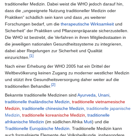
traditioneller Medizin. Dabei weist die WHO jedoch darauf hin,
dass die „ungeeignete Nutzung traditioneller Medizin oder
Praktiken“ schädlich sein kann und dass „es weiterer
Forschungen bedarf, um die
therapeutische Wirksamkeit
und
Sicherheit“ der Praktiken und Pflanzenpräparate sicherzustellen.
Die WHO ist bestrebt, die Verfahren in ihren Mitgliedsstaaten in
die jeweiligen nationalen Gesundheitssysteme zu integrieren,
dabei aber Regelungen zur Sicherheit und Qualität
[1]
einzurichten.
Nach einer Erhebung der WHO 2005 hat ein Drittel der
Weltbevölkerung keinen Zugang zu moderner westlicher Medizin
und stützt ihre Gesundheitsversorgung daher weiter auf die
[2]
traditionellen Behandler.
Bekannte traditionelle Medizinen sind
Ayurveda
,
Unani
,
traditionelle thailändische Medizin
,
traditionelle vietnamesische
Medizin
,
traditionelle chinesische Medizin
,
traditionelle japanische
Medizin
,
traditionelle koreanische Medizin
,
traditionelle
afrikanische Medizin
(im südlichen Afrika
Muti
) und die
Traditionelle Europäische Medizin
. Traditionelle Medizin kann
auch formalisierte Elemente der Volksheilkunde, insbesondere