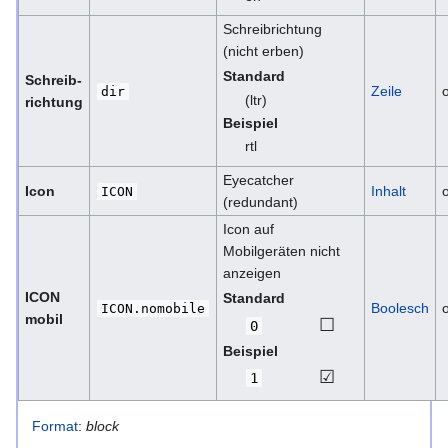
Schreibrichtung
(nicht erben)
Standard
Schreib­
Zeile
o
dir
(ltr)
richtung
Beispiel
rtl
Eyecatcher
Icon
Inhalt
o
ICON
(redundant)
Icon auf
Mobilgeräten nicht
anzeigen
ICON
Standard
Boolesch
o
ICON.nomobile
mobil
☐
0
Beispiel
☑
1
Format
:
block