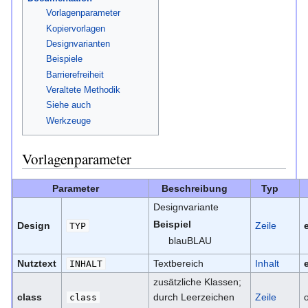
Vorlagenparameter
Kopiervorlagen
Designvarianten
Beispiele
Barrierefreiheit
Veraltete Methodik
Siehe auch
Werkzeuge
Vorlagenparameter
Parameter
Beschreibung
Typ
Designvariante
Beispiel
Design
Zeile
TYP
blauBLAU
Nutztext
Textbereich
Inhalt
INHALT
zusätzliche Klassen;
class
durch Leerzeichen
Zeile
o
class