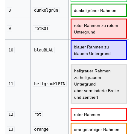
8
dunkelgrün
dunkelgrüner Rahmen
roter Rahmen zu rotem
9
rotROT
Untergrund
blauer Rahmen zu
10
blauBLAU
blauem Untergrund
hellgrauer Rahmen
zu hellgrauem
11
hellgrauKLEIN
Untergrund
aber verminderte Breite
und zentriert
12
rot
roter Rahmen
13
orange
orangefarbiger Rahmen