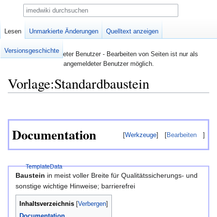
Suche
Vorlage
Lesen
Unmarkierte Änderungen
Diskussion
Quelltext anzeigen
Versionsgeschichte
Nicht angemeldeter Benutzer - Bearbeiten von Seiten ist nur als
angemeldeter Benutzer möglich.
Vorlage:Standardbaustein
Zur
Zur
Navigation
Suche
springen
springen
Documentation
[
Werkzeuge
]
[
Bearbeiten
]
TemplateData
Baustein
in meist voller Breite für Qualitätssicherungs- und
sonstige wichtige Hinweise; barrierefrei
Inhaltsverzeichnis
Documentation