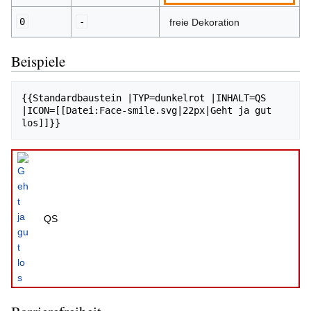
0
-
freie Dekoration
Beispiele
{{Standardbaustein |TYP=dunkelrot |INHALT=QS 
|ICON=[[Datei:Face-smile.svg|22px|Geht ja gut 
QS