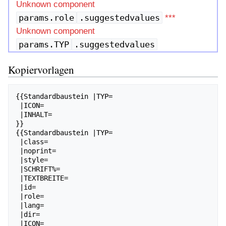
Unknown component
params.role
.suggestedvalues
***
Unknown component
params.TYP
.suggestedvalues
Kopiervorlagen
{{Standardbaustein |TYP=

 |ICON=

 |INHALT=

}}

{{Standardbaustein |TYP=

 |class=

 |noprint=

 |style=

 |SCHRIFT%=

 |TEXTBREITE=

 |id=

 |role=

 |lang=

 |dir=

 |ICON=
