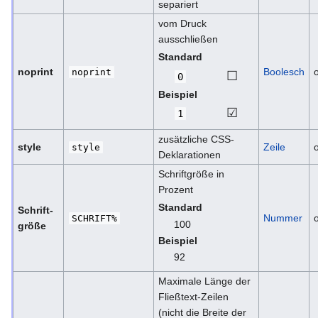
separiert
vom Druck
ausschließen
Standard
noprint
Boolesch
o
noprint
☐
0
Beispiel
☑
1
zusätzliche CSS-
style
Zeile
o
style
Deklarationen
Schriftgröße in
Prozent
Standard
Schrift­
Nummer
o
SCHRIFT%
100
größe
Beispiel
92
Maximale Länge der
Fließtext-Zeilen
(nicht die Breite der