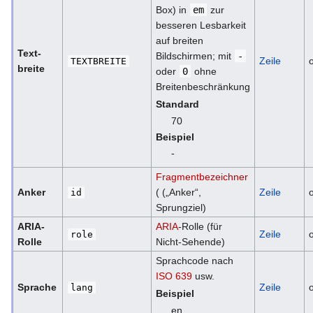
Box) in
em
zur
besseren Lesbarkeit
auf breiten
Text­
Bildschirmen; mit
-
Zeile
o
TEXTBREITE
breite
oder
0
ohne
Breitenbeschränkung
Standard
70
Beispiel
-
Fragmentbezeichner
Anker
( („Anker“,
Zeile
o
id
Sprungziel)
ARIA-
ARIA
-Rolle (für
Zeile
o
role
Rolle
Nicht-Sehende)
Sprachcode nach
ISO 639
usw.
Sprache
Zeile
o
lang
Beispiel
en