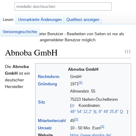
Suche
Seite
Lesen
Diskussion
Unmarkierte Änderungen
Quelltext anzeigen
Versionsgeschichte
Nicht angemeldeter Benutzer - Bearbeiten von Seiten ist nur als
angemeldeter Benutzer möglich.
Abnoba GmbH
Zur
Zur
Die
Abnoba
Abnoba GmbH
Navigation
Suche
GmbH
ist ein
Rechtsform
GmbH
springen
springen
deutscher
[1]
Gründung
1971
Hersteller
Allmendstr. 55
75223 Niefern-Öschelbronn
Sitz
(
⊙
Koordinaten:
48° 54′ 12,2″
N
,
8° 49′ 25,8″
O
)
[1]
Mitarbeiterzahl
45
[1]
Umsatz
10 - 50 Mio. Euro
Website
https://www.abnoba.de/