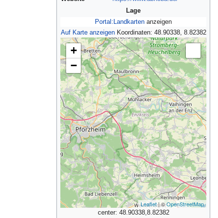
Lage
Portal:Landkarten
anzeigen
Auf Karte anzeigen
Koordinaten:
48.90338, 8.82382
+
−
Leaflet
| ©
OpenStreetMap
center: 48.90338,8.82382