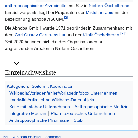
anthroposophischer Arzneimittel
mit Sitz in
Niefern-Öschelbronn
.
Ein Schwerpunkt liegt bei Präparaten der
Misteltherapie
mit der
[2]
Bezeichnung abnobaVISCUM.
Die Abnoba GmbH wurde 1971 gegründet in Zusammenhang mit
[2]
[3]
dem
Carl Gustav Carus-Institut
und der
Klinik Öschelbronn
.
Seit 2020 befinden sich die drei Organisationen auf
angrenzenden Arealen in Niefern-Öschelbronn.
Einzelnachweisliste
Kategorien
:
Seite mit Koordinaten
Wikipedia:Vorlagenfehler/Vorlage:Infobox Unternehmen
Imedwiki:Artikel ohne Wikibase-Datenobjekt
Seite mit Infobox Unternehmen
Anthroposophische Medizin
Integrative Medizin
Pharmazeutisches Unternehmen
Anthroposophische Pharmazie
Stub
Benutzerkonto erstellen
Anmelden