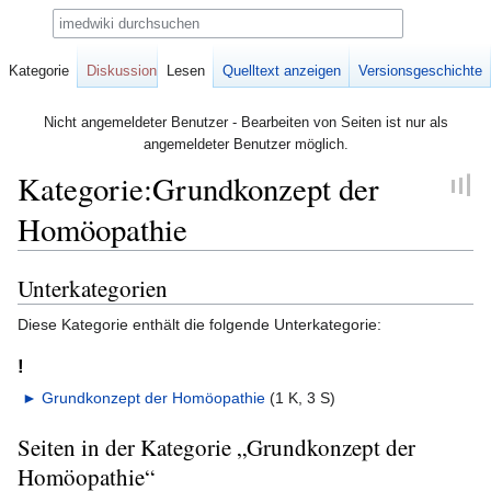
Suche
Kategorie
Diskussion
Lesen
Quelltext anzeigen
Versionsgeschichte
Nicht angemeldeter Benutzer - Bearbeiten von Seiten ist nur als
angemeldeter Benutzer möglich.
Kategorie:Grundkonzept der
Homöopathie
Unterkategorien
Zur
Zur
Navigation
Suche
Diese Kategorie enthält die folgende Unterkategorie:
springen
springen
!
►
Grundkonzept der Homöopathie
‎
(1 K, 3 S)
Seiten in der Kategorie „Grundkonzept der
Homöopathie“