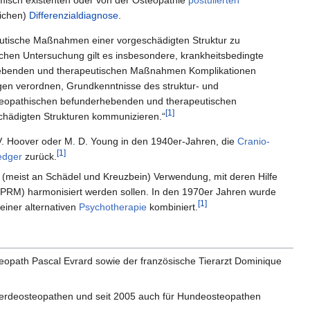
lichen)
Differenzialdiagnose
.
utische Maßnahmen einer vorgeschädigten Struktur zu
chen Untersuchung gilt es insbesondere, krankheitsbedingte
rhebenden und therapeutischen Maßnahmen Komplikationen
gen verordnen, Grundkenntnisse des struktur- und
steopathischen befunderhebenden und therapeutischen
[1]
chädigten Strukturen kommunizieren.“
. V. Hoover oder M. D. Young in den 1940er-Jahren, die
Cranio-
[1]
edger
zurück.
en (meist an Schädel und Kreuzbein) Verwendung, mit deren Hilfe
PRM) harmonisiert werden sollen. In den 1970er Jahren wurde
[1]
einer alternativen
Psychotherapie
kombiniert.
teopath Pascal Evrard sowie der französische Tierarzt Dominique
Pferdeosteopathen und seit 2005 auch für Hundeosteopathen