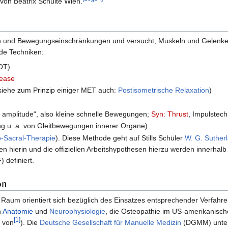
 von Beatrix Schulte Wien.
 und Bewegungseinschränkungen und versucht, Muskeln und Gelenke zu
nde Techniken:
OT)
lease
iehe zum Prinzip einiger MET auch:
Postisometrische Relaxation
)
ow amplitude“, also kleine schnelle Bewegungen;
Syn: Thrust
, Impulstech
g u. a. von Gleitbewegungen innerer Organe).
o-Sacral-Therapie
). Diese Methode geht auf Stills Schüler
W. G. Suther
ien hierin und die offiziellen Arbeitshypothesen hierzu werden innerhal
 definiert.
on
Raum orientiert sich bezüglich des Einsatzes entsprechender Verfahr
n
Anatomie
und
Neurophysiologie
, die Osteopathie im US-amerikanisc
[1]
t von
). Die
Deutsche Gesellschaft für Manuelle Medizin
(DGMM) unters