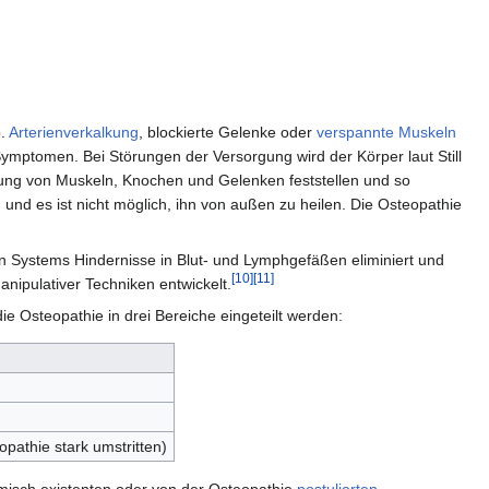
.
Arterienverkalkung
, blockierte Gelenke oder
verspannte
Muskeln
mptomen. Bei Störungen der Versorgung wird der Körper laut Still
ung von Muskeln, Knochen und Gelenken feststellen und so
 und es ist nicht möglich, ihn von außen zu heilen. Die Osteopathie
 Systems Hindernisse in Blut- und Lymphgefäßen eliminiert und
[10]
[11]
nipulativer Techniken entwickelt.
 Osteopathie in drei Bereiche eingeteilt werden:
pathie stark umstritten)
omisch existenten oder von der Osteopathie
postulierten