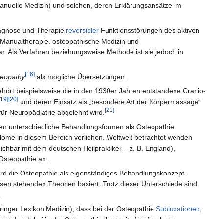
anuelle Medizin) und solchen, deren Erklärungsansätze im
agnose und Therapie
reversibler
Funktionsstörungen des aktiven
 Manualtherapie, osteopathische Medizin und
r. Als Verfahren beziehungsweise Methode ist sie jedoch in
[16]
teopathy
als mögliche Übersetzungen.
hört beispielsweise die in den 1930er Jahren entstandene Cranio-
[19]
[20]
und deren Einsatz als „besondere Art der Körpermassage“
[21]
für Neuropädiatrie abgelehnt wird.
ppen unterschiedliche Behandlungsformen als Osteopathie
plome in diesem Bereich verliehen. Weltweit betrachtet wenden
ichbar mit dem deutschen Heilpraktiker – z. B. England),
Osteopathie an.
rd die Osteopathie als eigenständiges Behandlungskonzept
en stehenden Theorien basiert. Trotz dieser Unterschiede sind
.
pringer Lexikon Medizin), dass bei der Osteopathie
Subluxationen
,