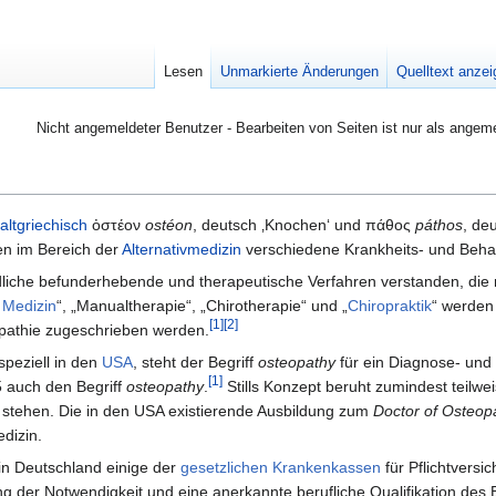
Lesen
Unmarkierte Änderungen
Quelltext anze
Nicht angemeldeter Benutzer - Bearbeiten von Seiten ist nur als angem
altgriechisch
ὀστέον
ostéon
, deutsch
‚Knochen‘
und
πάθος
páthos
, de
n im Bereich der
Alternativmedizin
verschiedene Krankheits- und Beh
dliche befunderhebende und therapeutische Verfahren verstanden, die 
 Medizin
“, „Manualtherapie“, „Chirotherapie“ und „
Chiropraktik
“ werden
[1]
[2]
opathie zugeschrieben werden.
peziell in den
USA
, steht der Begriff
osteopathy
für ein Diagnose- und
[1]
5 auch den Begriff
osteopathy
.
Stills Konzept beruht zumindest teil
stehen. Die in den USA existierende Ausbildung zum
Doctor of Osteopa
dizin.
n Deutschland einige der
gesetzlichen Krankenkassen
für Pflichtversi
ung der Notwendigkeit und eine anerkannte berufliche Qualifikation des