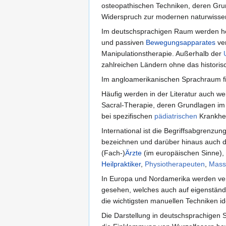
osteopathischen Techniken, deren Grun
Widerspruch zur modernen naturwissen
Im deutschsprachigen Raum werden he
und passiven
Bewegungsapparates
ve
Manipulationstherapie. Außerhalb der
zahlreichen Ländern ohne das historisc
Im angloamerikanischen Sprachraum fi
Häufig werden in der Literatur auch we
Sacral-Therapie, deren Grundlagen im
bei spezifischen
pädiatrischen
Krankhei
International ist die Begriffsabgrenz
bezeichnen und darüber hinaus auch die
(Fach-)
Ärzte
(im europäischen Sinne), 
Heilpraktiker
,
Physiotherapeuten
,
Mass
In Europa und Nordamerika werden ver
gesehen, welches auch auf eigenständi
die wichtigsten manuellen Techniken i
Die Darstellung in deutschsprachigen S