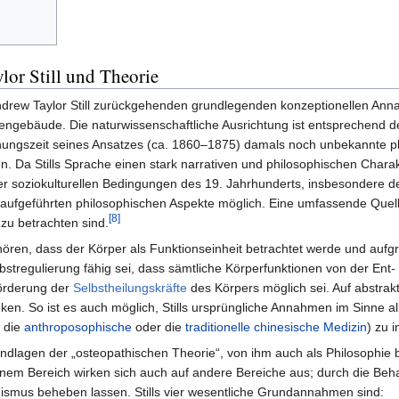
or Still und Theorie
ndrew Taylor Still zurückgehenden grundlegenden konzeptionellen Ann
gebäude. Die naturwissenschaftliche Ausrichtung ist entsprechend de
tehungszeit seines Ansatzes (ca. 1860–1875) damals noch unbekannte
Da Stills Sprache einen stark narrativen und philosophischen Charakter
 der soziokulturellen Bedingungen des 19. Jahrhunderts, insbesondere 
 aufgeführten philosophischen Aspekte möglich. Eine umfassende Quel
[8]
h zu betrachten sind.
ren, dass der Körper als Funktionseinheit betrachtet werde und aufg
lbstregulierung fähig sei, dass sämtliche Körperfunktionen von der 
Förderung der
Selbstheilungskräfte
des Körpers möglich sei. Auf abstra
en. So ist es auch möglich, Stills ursprüngliche Annahmen im Sinne al
 die
anthroposophische
oder die
traditionelle chinesische Medizin
) zu i
Grundlagen der „osteopathischen Theorie“, von ihm auch als Philosophie 
 einem Bereich wirken sich auch auf andere Bereiche aus; durch die 
ismus beheben lassen. Stills vier wesentliche Grundannahmen sind: