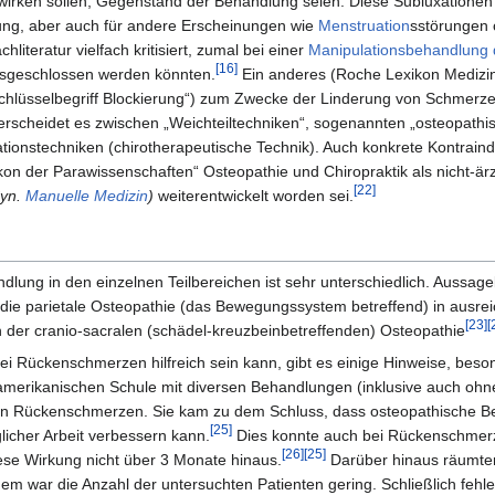
rken sollen, Gegenstand der Behandlung seien. Diese Subluxationen wü
ung, aber auch für andere Erscheinungen wie
Menstruation
sstörungen 
literatur vielfach kritisiert, zumal bei einer
Manipulationsbehandlung 
[16]
ausgeschlossen werden könnten.
Ein anderes (Roche Lexikon Medizin
chlüsselbegriff Blockierung“) zum Zwecke der Linderung von Schmerze
erscheidet es zwischen „Weichteiltechniken“, sogenannten „osteopathis
ationstechniken (chirotherapeutische Technik). Auch konkrete Kontrain
 der Parawissenschaften“ Osteopathie und Chiropraktik als nicht-ärztl
[22]
Syn.
Manuelle Medizin
)
weiterentwickelt worden sei.
ndlung in den einzelnen Teilbereichen ist sehr unterschiedlich. Aussage
ür die parietale Osteopathie (das Bewegungssystem betreffend) in ausrei
[23]
[
h der cranio-sacralen (schädel-kreuzbeinbetreffenden) Osteopathie
bei Rückenschmerzen hilfreich sein kann, gibt es einige Hinweise, be
amerikanischen Schule mit diversen Behandlungen (inklusive auch ohn
en Rückenschmerzen. Sie kam zu dem Schluss, dass osteopathische Beh
[25]
licher Arbeit verbessern kann.
Dies konnte auch bei Rückenschmer
[26]
[25]
se Wirkung nicht über 3 Monate hinaus.
Darüber hinaus räumten
m war die Anzahl der untersuchten Patienten gering. Schließlich fehle