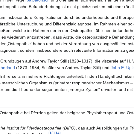
osteopathische Befunderhebung ist nicht gleichzusetzen mit einer (ärzt
 um insbesondere Komplikationen durch befunderhebende und therape
ärztliche Untersuchung und Differenzialdiagnose. Im Rahmen einer sol
ießen, welche im Rahmen der in der ‚Osteopathie‘ üblichen befunde
t es wiederum anzustreben, dass Ärzte, die osteopathische Behandlun
s der ‚Osteopathie‘ haben und bei der Verordnung von ausgewählten o
diagnosen, sondern insbesondere auch relevante Informationen zu ges
n Grundzügen auf Andrew Taylor Still (1828–1917), die viszerale auf H
therland
(1873–1954, Schüler von Andrew Taylor Still) und
John E. Upl
ch ihrerseits in mehrere Richtungen unterteilt, finden Handgrifftechnik
 menschlichen Organismus (primärer respiratorischer Mechanismus – 
r um die Theorie der sogenannten „Energie-Zysten“ erweitert und mit 
r Osteopathie bei Pferden gelten der belgische Physiotherapeut und Os
he Institut für Pferdeosteopathie (DIPO)
, das auch Ausbildungen für 
[13]
[14]