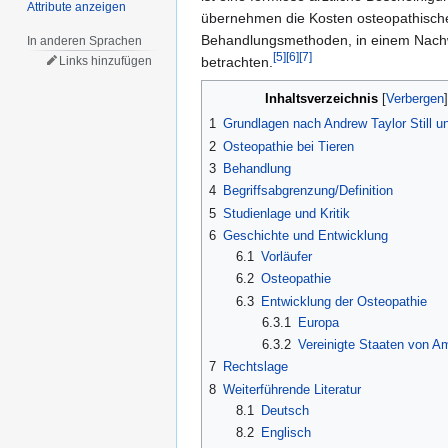
Attribute anzeigen
übernehmen die Kosten osteopathischer
Behandlungsmethoden, in einem Nachwe
In anderen Sprachen
[5]
[6]
[7]
betrachten.
Links hinzufügen
Inhaltsverzeichnis
1
Grundlagen nach Andrew Taylor Still u
2
Osteopathie bei Tieren
3
Behandlung
4
Begriffsabgrenzung/Definition
5
Studienlage und Kritik
6
Geschichte und Entwicklung
6.1
Vorläufer
6.2
Osteopathie
6.3
Entwicklung der Osteopathie
6.3.1
Europa
6.3.2
Vereinigte Staaten von A
7
Rechtslage
8
Weiterführende Literatur
8.1
Deutsch
8.2
Englisch