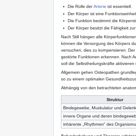
Die Rolle der
Arterie
ist essentiell.
Der Körper ist eine Funktionseinhei
Die Funktion bestimmt die Körpers
Der Körper besitzt die Fähigkeit zu
Nach Still hängen alle Körperfunktion
können die Versorgung des Körpers d
versuchen, dies zu kompensieren. Der
gestörte Funktionen erkennen. Nach Auff
soll die Selbstheilungskräfte aktivieren
Allgemein gehen Osteopathen grundleg
so zu einem optimalen Gesundheitszust
Abhängig von den betrachteten anatomi
Struktur
Bindegewebe, Muskulatur und Gelen
innere Organe und deren bindegewe
inhärente „Rhythmen“ des Organismu
Befunderhebung und Therapie erfolgen