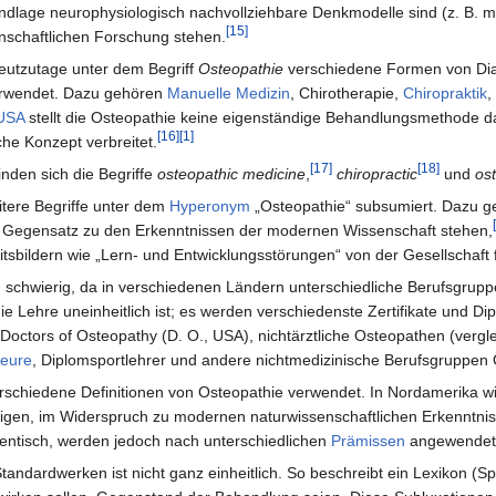
dlage neurophysiologisch nachvollziehbare Denkmodelle sind (z. B. m
[15]
schaftlichen Forschung stehen.
utzutage unter dem Begriff
Osteopathie
verschiedene Formen von Di
rwendet. Dazu gehören
Manuelle Medizin
, Chirotherapie,
Chiropraktik
,
USA
stellt die Osteopathie keine eigenständige Behandlungsmethode da
[16]
[1]
he Konzept verbreitet.
[17]
[18]
nden sich die Begriffe
osteopathic medicine
,
chiropractic
und
os
itere Begriffe unter dem
Hyperonym
„Osteopathie“ subsumiert. Dazu ge
 Gegensatz zu den Erkenntnissen der modernen Wissenschaft stehen,
tsbildern wie „Lern- und Entwicklungsstörungen“ von der Gesellschaft 
ung schwierig, da in verschiedenen Ländern unterschiedliche Berufsgru
 Lehre uneinheitlich ist; es werden verschiedenste Zertifikate und Di
Doctors of Osteopathy (D. O., USA), nichtärztliche Osteopathen (vergle
eure
, Diplomsportlehrer und andere nichtmedizinische Berufsgruppen 
schiedene Definitionen von Osteopathie verwendet. In Nordamerika wi
gen, im Widerspruch zu modernen naturwissenschaftlichen Erkenntniss
dentisch, werden jedoch nach unterschiedlichen
Prämissen
angewendet
tandardwerken ist nicht ganz einheitlich. So beschreibt ein Lexikon (S