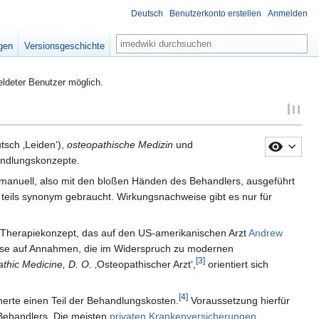
Deutsch
Benutzerkonto erstellen
Anmelden
Suche
igen
Versionsgeschichte
eldeter Benutzer möglich.
utsch
‚Leiden‘
),
osteopathische Medizin
und
andlungskonzepte.
manuell, also mit den bloßen Händen des Behandlers, ausgeführt
 teils synonym gebraucht. Wirkungsnachweise gibt es nur für
 Therapiekonzept, das auf den US-amerikanischen Arzt
Andrew
weise auf Annahmen, die im Widerspruch zu modernen
[3]
thic Medicine, D. O.
‚Osteopathischer Arzt‘
,
orientiert sich
[4]
cherte einen Teil der Behandlungskosten.
Voraussetzung hierfür
 Behandlers. Die meisten
privaten Krankenversicherungen