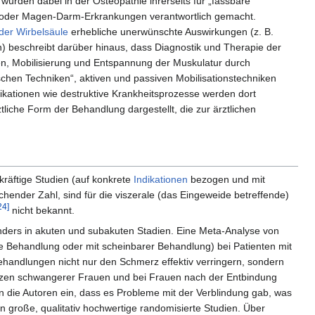
rden dabei in der Osteopathie ihrerseits für „fassbare
oder Magen-Darm-Erkrankungen verantwortlich gemacht.
der Wirbelsäule
erhebliche unerwünschte Auswirkungen (z. B.
) beschreibt darüber hinaus, dass Diagnostik und Therapie der
n, Mobilisierung und Entspannung der Muskulatur durch
chen Techniken“, aktiven und passiven Mobilisationstechniken
dikationen wie destruktive Krankheitsprozesse werden dort
iche Form der Behandlung dargestellt, die zur ärztlichen
kräftige Studien (auf konkrete
Indikationen
bezogen und mit
chender Zahl, sind für die viszerale (das Eingeweide betreffende)
24]
nicht bekannt.
sonders in akuten und subakuten Stadien. Eine Meta-Analyse von
e Behandlung oder mit scheinbarer Behandlung) bei Patienten mit
andlungen nicht nur den Schmerz effektiv verringern, sondern
zen schwangerer Frauen und bei Frauen nach der Entbindung
 die Autoren ein, dass es Probleme mit der Verblindung gab, was
n große, qualitativ hochwertige randomisierte Studien. Über