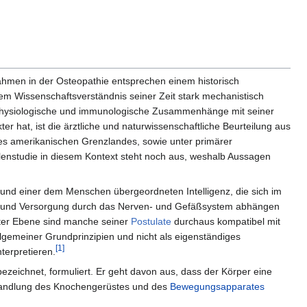
ahmen in der Osteopathie entsprechen einem historisch
m Wissenschaftsverständnis seiner Zeit stark mechanistisch
 physiologische und immunologische Zusammenhänge mit seiner
 hat, ist die ärztliche und naturwissenschaftliche Beurteilung aus
des amerikanischen Grenzlandes, sowie unter primärer
lenstudie in diesem Kontext steht noch aus, weshalb Aussagen
rund einer dem Menschen übergeordneten Intelligenz, die sich im
Ent- und Versorgung durch das Nerven- und Gefäßsystem abhängen
kter Ebene sind manche seiner
Postulate
durchaus kompatibel mit
lgemeiner Grundprinzipien und nicht als eigenständiges
[1]
nterpretieren.
bezeichnet, formuliert. Er geht davon aus, dass der Körper eine
Behandlung des Knochengerüstes und des
Bewegungsapparates