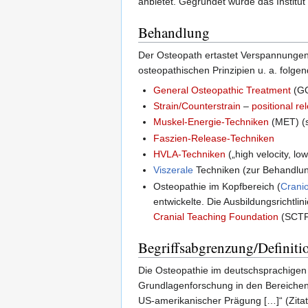
anbietet. Gegründet wurde das Institut
Behandlung
Der Osteopath ertastet Verspannungen
osteopathischen Prinzipien u. a. folge
General Osteopathic Treatment
(G
Strain/Counterstrain
–
positional re
Muskel-Energie-Techniken
(MET) (s
Faszien-Release-Techniken
HVLA-Techniken
(„high velocity, l
Viszerale
Techniken (zur Behandlun
Osteopathie im Kopfbereich (
Crani
entwickelte. Die Ausbildungsrichtlin
Cranial Teaching Foundation
(SCTF)
Begriffsabgrenzung/Definiti
Die Osteopathie im deutschsprachigen 
Grundlagenforschung in den Bereiche
US-amerikanischer Prägung […]“ (Zita