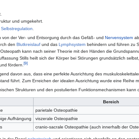
t.
truktur und umgekehrt.
r
Selbstregulation
.
en von der Ver- und Entsorgung durch das Gefäß- und
Nervensystem
ab
urch den
Blutkreislauf
und das
Lymphsystem
behindern und führen zu Sy
 Osteopath kann nach seiner Theorie mit den Händen die Grundspann
assung Stills heilt sich der Körper bei Störungen grundsätzlich selbst,
[9]
 und fördern.
end davon aus, dass eine perfekte Ausrichtung des muskuloskelettalen
and führt. Zum Erreichen der idealen Ausrichtung wurde eine Reihe ma
schen Strukturen und den postulierten Funktionsmechanismen kann die
Bereich
ke
parietale Osteopathie
bige Aufhängung
viszerale Osteopathie
s
cranio-sacrale Osteopathie (auch innerhalb der Osteo
 in der Regel
palpatorisch
und orientieren sich ebenfalls an den anat