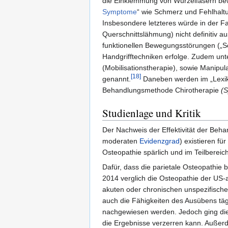
die Einklemmung von Wurzelfasern bewi
Symptome
“ wie Schmerz und Fehlhalt
Insbesondere letzteres würde in der Fach
Querschnittslähmung) nicht definitiv 
funktionellen Bewegungsstörungen („S
Handgrifftechniken erfolge. Zudem unt
(Mobilisationstherapie), sowie Manipul
[18]
genannt.
Daneben werden im „Lexikon
Behandlungsmethode Chirotherapie
(
Studienlage und Kritik
Der Nachweis der Effektivität der Beha
moderaten
Evidenzgrad
) existieren f
Osteopathie spärlich und im Teilbereic
Dafür, dass die parietale Osteopathie 
2014 verglich die Osteopathie der US-
akuten oder chronischen unspezifisch
auch die Fähigkeiten des Ausübens täg
nachgewiesen werden. Jedoch ging die
die Ergebnisse verzerren kann. Außerde