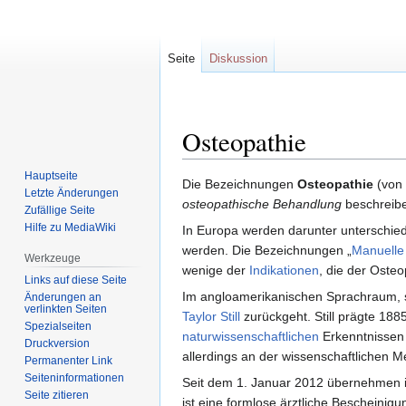
Seite
Diskussion
Osteopathie
Hauptseite
Zur
Zur
Die Bezeichnungen
Osteopathie
(von
Letzte Änderungen
Navigation
Suche
osteopathische Behandlung
beschreibe
Zufällige Seite
springen
springen
Hilfe zu MediaWiki
In Europa werden darunter unterschie
werden. Die Bezeichnungen „
Manuelle
Werkzeuge
wenige der
Indikationen
, die der Oste
Links auf diese Seite
Im angloamerikanischen Sprachraum, s
Änderungen an
verlinkten Seiten
Taylor Still
zurückgeht. Still prägte 188
Spezialseiten
naturwissenschaftlichen
Erkenntnissen 
Druckversion
allerdings an der wissenschaftlichen Me
Permanenter Link
Seiten­informationen
Seit dem 1. Januar 2012 übernehmen i
Seite zitieren
ist eine formlose ärztliche Bescheinig