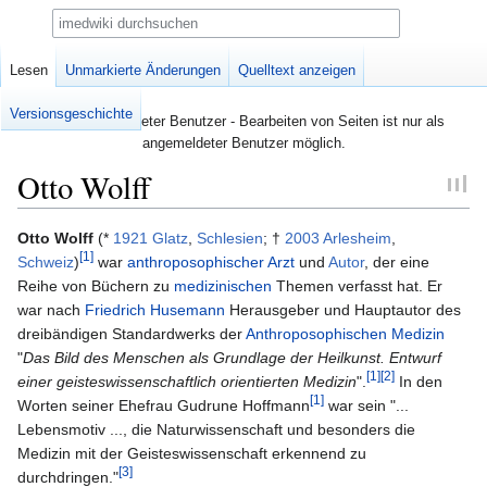
Suche
Seite
Lesen
Diskussion
Unmarkierte Änderungen
Quelltext anzeigen
Versionsgeschichte
Nicht angemeldeter Benutzer - Bearbeiten von Seiten ist nur als
angemeldeter Benutzer möglich.
Otto Wolff
Zur
Zur
Otto Wolff
(*
1921
Glatz
,
Schlesien
; †
2003
Arlesheim
,
[1]
Navigation
Suche
Schweiz
)
war
anthroposophischer Arzt
und
Autor
, der eine
springen
springen
Reihe von Büchern zu
medizinischen
Themen verfasst hat. Er
war nach
Friedrich Husemann
Herausgeber und Hauptautor des
dreibändigen Standardwerks der
Anthroposophischen Medizin
"
Das Bild des Menschen als Grundlage der Heilkunst. Entwurf
[1]
[2]
einer geisteswissenschaftlich orientierten Medizin
".
In den
[1]
Worten seiner Ehefrau Gudrune Hoffmann
war sein "...
Lebensmotiv ..., die Naturwissenschaft und besonders die
Medizin mit der Geisteswissenschaft erkennend zu
[3]
durchdringen."