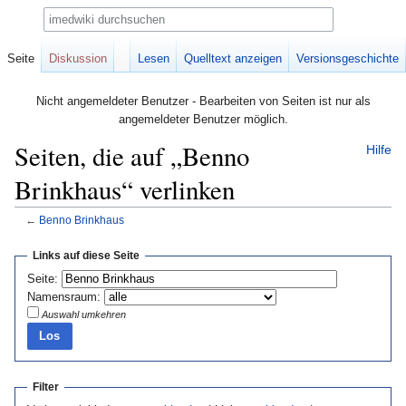
Suche
Seite
Diskussion
Lesen
Quelltext anzeigen
Versionsgeschichte
Nicht angemeldeter Benutzer - Bearbeiten von Seiten ist nur als
angemeldeter Benutzer möglich.
Seiten, die auf „Benno
Hilfe
Brinkhaus“ verlinken
←
Benno Brinkhaus
Zur
Zur
Links auf diese Seite
Navigation
Suche
Seite:
springen
springen
Namensraum:
Auswahl umkehren
Filter