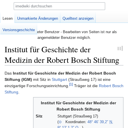
Suche
Seite
Lesen
Diskussion
Unmarkierte Änderungen
Quelltext anzeigen
Versionsgeschichte
Nicht angemeldeter Benutzer - Bearbeiten von Seiten ist nur als
angemeldeter Benutzer möglich.
Institut für Geschichte der
Medizin der Robert Bosch Stiftung
Das
Institut für Geschichte der Medizin der Robert Bosch
Zur
Zur
Stiftung (IGM)
mit Sitz in
Stuttgart
(Straußweg 17) ist eine
Navigation
Suche
[1]
einzigartige Forschungseinrichtung.
Träger ist die
Robert Bosch
springen
springen
Stiftung
.
Institut für Geschichte der Medizin der
Robert Bosch Stiftung
Sitz
Stuttgart (Straußweg 17)
(
⊙
Koordinaten:
48° 46′ 39,2″
N
,
9° 12′ 1,2″
O
)