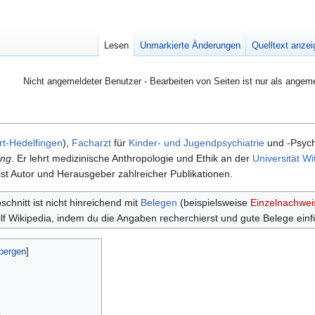
Lesen
Unmarkierte Änderungen
Quelltext anze
Nicht angemeldeter Benutzer - Bearbeiten von Seiten ist nur als angem
rt-Hedelfingen
),
Facharzt
für
Kinder- und Jugendpsychiatrie
und -Psycho
ung
. Er lehrt medizinische Anthropologie und Ethik an der
Universität W
ist Autor und Herausgeber zahlreicher Publikationen.
chnitt ist nicht hinreichend mit
Belegen
(beispielsweise
Einzelnachwei
ilf Wikipedia, indem du die Angaben recherchierst und
gute Belege einf