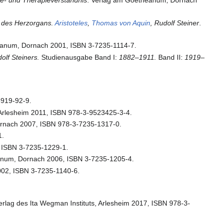
ie- und Therapieverständnis
. Verlag am Goetheanum, Dornach
e des Herzorgans.
Aristoteles
,
Thomas von Aquin
, Rudolf Steiner
.
eanum, Dornach 2001, ISBN 3-7235-1114-7.
lf Steiners.
Studienausgabe Band I:
1882–1911.
Band II:
1919–
5919-92-9.
, Arlesheim 2011, ISBN 978-3-9523425-3-4.
nach 2007, ISBN 978-3-7235-1317-0.
1.
 ISBN 3-7235-1229-1.
eanum, Dornach 2006, ISBN 3-7235-1205-4.
02, ISBN 3-7235-1140-6.
rlag des Ita Wegman Instituts, Arlesheim 2017, ISBN 978-3-