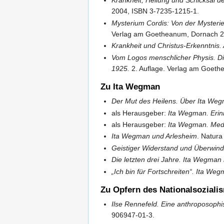
Krankheit, Heilung und Schicksal d
2004, ISBN 3-7235-1215-1.
Mysterium Cordis: Von der Mysteri
Verlag am Goetheanum, Dornach 2
Krankheit und Christus-Erkenntnis. 
Vom Logos menschlicher Physis. Di
1925.
2. Auflage. Verlag am Goeth
Zu Ita Wegman
Der Mut des Heilens. Über Ita We
als Herausgeber:
Ita Wegman. Erin
als Herausgeber:
Ita Wegman. Medi
Ita Wegman und Arlesheim
. Natur
Geistiger Widerstand und Überwi
Die letzten drei Jahre. Ita Wegma
„Ich bin für Fortschreiten“. Ita We
Zu Opfern des Nationalsoziali
Ilse Rennefeld. Eine anthroposophi
906947-01-3.