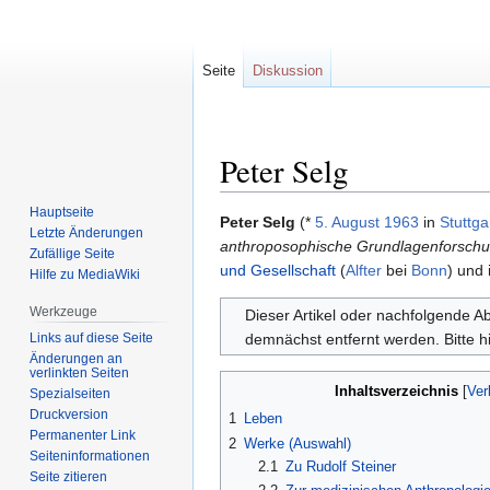
Seite
Diskussion
Peter Selg
Hauptseite
Zur
Zur
Peter Selg
(*
5. August
1963
in
Stuttga
Letzte Änderungen
Navigation
Suche
anthroposophische Grundlagenforsch
Zufällige Seite
springen
springen
und Gesellschaft
(
Alfter
bei
Bonn
) und 
Hilfe zu MediaWiki
Werkzeuge
Dieser Artikel oder nachfolgende Abs
Links auf diese Seite
demnächst entfernt werden. Bitte h
Änderungen an
verlinkten Seiten
Inhaltsverzeichnis
Spezialseiten
Druckversion
1
Leben
Permanenter Link
2
Werke (Auswahl)
Seiten­informationen
2.1
Zu Rudolf Steiner
Seite zitieren