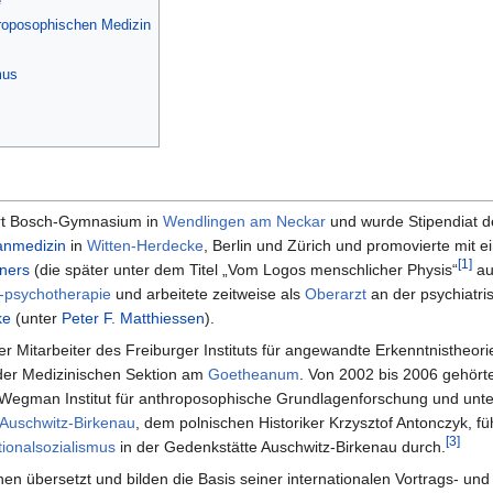
e
hroposophischen Medizin
mus
t Bosch-Gymnasium in
Wendlingen am Neckar
und wurde Stipendiat 
nmedizin
in
Witten-Herdecke
, Berlin und Zürich und promovierte mit e
[1]
iners
(die später unter dem Titel „Vom Logos menschlicher Physis“
au
 -psychotherapie
und arbeitete zeitweise als
Oberarzt
an der psychiatri
ke
(unter
Peter F. Matthiessen
).
er Mitarbeiter des Freiburger Instituts für angewandte Erkenntnistheo
 der Medizinischen Sektion am
Goetheanum
. Von 2002 bis 2006 gehört
a Wegman Institut für anthroposophische Grundlagenforschung und unte
Auschwitz-Birkenau
, dem polnischen Historiker Krzysztof Antonczyk, f
[3]
ionalsozialismus
in der Gedenkstätte Auschwitz-Birkenau durch.
en übersetzt und bilden die Basis seiner internationalen Vortrags- un