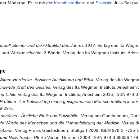
n der Moderne. Er ist mit der
Kunsthistorikern
und
Slawistin
Julia Selg ve
olf Steiner und die Aktualität des Jahres 1917.
Verlag des Ita Wegma
- und Werkgeschichte.
3 Bände. Verlag des Ita Wegman Instituts, Arles
gie
Witten-Herdecke. Ärztliche Ausbildung und Ethik.
Verlag des Ita Wegman
ndende Kraft des Geistes.
Verlag des Ita Wegman Instituts, Arleshei
nd Ethik.
Verlag des Ita Wegman Instituts, Arlesheim 2015, ISBN 978-
Problem. Zur Entwicklung eines geistgemässen Menschenbildes in der 
9-29-5.
chützen. Ärztliche Ethik und Suizidhilfe.
Verlag am Goetheanum, Dorn
Die Würde des Menschen und die Humanisierung der Medizin.
Verlag d
 Lebens.
Verlag Freies Geistesleben, Stuttgart 2009, ISBN 978-3-7725-
 und Nelly Sachs.
Pforte Verlag, Dornach 2008, ISBN 978-3-85636-179