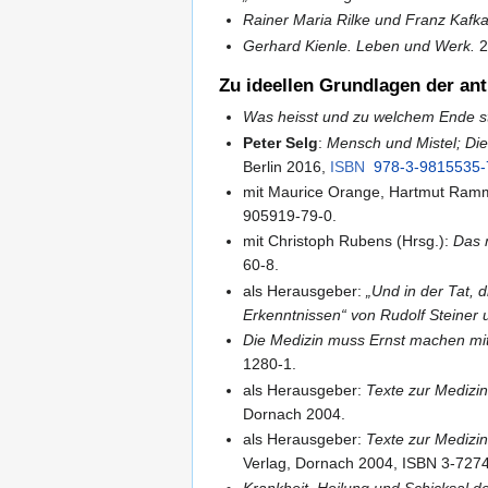
Rainer Maria Rilke und Franz Kafk
Gerhard Kienle. Leben und Werk.
2
Zu ideellen Grundlagen der an
Was heisst und zu welchem Ende s
Peter Selg
:
Mensch und Mistel; Di
Berlin 2016,
ISBN
978-3-9815535-
mit Maurice Orange, Hartmut Ramm
905919-79-0.
mit Christoph Rubens (Hrsg.):
Das 
60-8.
als Herausgeber:
„Und in der Tat, 
Erkenntnissen“ von Rudolf Steiner
Die Medizin muss Ernst machen mit
1280-1.
als Herausgeber:
Texte zur Medizin
Dornach 2004.
als Herausgeber:
Texte zur Medizi
Verlag, Dornach 2004, ISBN 3-727