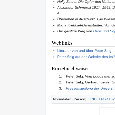
Nelly Sachs. Die Opfer des National
Alexander Schmorell 1917–1943. De
4.
Überleben in Auschwitz. Elie Wiesel
Maria Krehbiel-Darmstädter. Von G
Der geistige Weg von
Hans und Sop
Weblinks
Literatur von und über Peter Selg
Peter Selg auf der Website des It
Einzelnachweise
↑
Peter Selg:
Vom Logos menschl
↑
Peter Selg, Gerhard Kienle:
Ge
↑
Pressemitteilung der Universi
Normdaten (Person):
GND
:
11474162