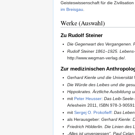
Geisteswissenschaft für die Zivilisatio
im Breisgau
.
Werke (Auswahl)
Zu Rudolf Steiner
Die Gegenwart des Vergangenen. Rud
Rudolf Steiner 1861–1925. Lebens
http://www.wegman-verlag.de/.
Zur medizinischen Anthropolo
Gerhard Kienle und die Universität 
Die Würde des Leibes und die gesu
Hippokrates. Ärztliche Ausbildung u
mit
Peter Heusser
:
Das Leib-Seele-
Arlesheim 2011, ISBN 978-3-90591
mit
Sergej O. Prokofieff
:
Das Leben s
als Herausgeber:
Gerhard Kienle: 
Friedrich Hölderlin. Die Linien des
„Alles ist unvergessen“. Paul Celan