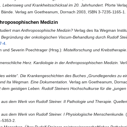
a. Lebensweg und Krankheitsschicksal im 20. Jahrhundert.
Pforte Verl
 Bände. Verlag am Goetheanum, Dornach 2003, ISBN 3-7235-1165-1.
throposophischen Medizin
tudiert man Anthroposophische Medizin?
Verlag des Ita Wegman Instit
e Begründung der onkologischen Viscum-Behandlung durch Rudolf Ste
7-4
.
 und Severin Poechtrager (Hrsg.):
Mistelforschung und Krebstherapie
menschliche Herz. Kardiologie in der Anthroposophischen Medizin.
Verl
dies wirkte“. Die Krankengeschichten des Buches „Grundlegendes zu ei
 und Ita Wegman. Eine Dokumentation.
Verlag am Goetheanum, Dornac
 dem geistigen Leben. Rudolf Steiners Hochschulkurse für die „jungen
 aus dem Werk von Rudolf Steiner. II Pathologie und Therapie. Quelle
n aus dem Werk von Rudolf Steiner. I Physiologische Menschenkunde.
4-5353-2.