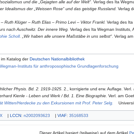
sozialismus und die „Gejagten alle auf der Welt“.
Verlag des Ita Wegma
r Idealismus der „Weissen Rose“ und das geistige Russland.
Verlag d
 – Ruth Klüger – Ruth Elias – Primo Levi – Viktor Frankl.
Verlag des Ita
urs nach Auschwitz. Der innere Weg.
Verlag des Ita Wegman Instituts,
hie Scholl
. „Wir haben alle unsere Maßstäbe in uns selbst“
. Verlag a
im Katalog der
Deutschen Nationalbibliothek
a-Wegman-Instituts für anthroposophische Grundlagenforschung
icher Physis. Bd. 2. 1919-1925
. 2., korrigierte und erw. Auflage. V
rhard Kienle - Leben und Werk / Bd. 1. Eine Biographie.
Verl. am Goe
tät Witten/Herdecke zu den Exkursionen mit Prof. Peter Selg.
Universi
X
|
LCCN
:
n2002093623
|
VIAF
:
35168533
Dieser Artikel basiert (teilweise) auf dem Artikel
Pe