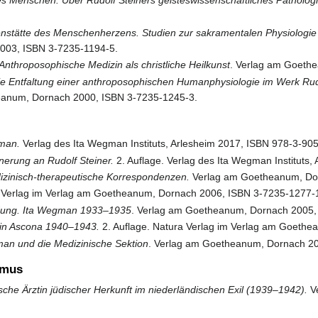
es Menschen. Über Rudolf Steiners geisteswissenschaftliches Patholog
enstätte des Menschenherzens. Studien zur sakramentalen Physiologi
003, ISBN 3-7235-1194-5.
Anthroposophische Medizin als christliche Heilkunst
. Verlag am Goeth
e Entfaltung einer anthroposophischen Humanphysiologie im Werk Rudo
eanum, Dornach 2000, ISBN 3-7235-1245-3.
gman.
Verlag des Ita Wegman Instituts, Arlesheim 2017, ISBN 978-3-90
nerung an Rudolf Steiner.
2. Auflage. Verlag des Ita Wegman Instituts
zinisch-therapeutische Korrespondenzen.
Verlag am Goetheanum, Dor
a Verlag im Verlag am Goetheanum, Dornach 2006, ISBN 3-7235-1277-
ndung. Ita Wegman 1933–1935
. Verlag am Goetheanum, Dornach 2005,
n in Ascona 1940–1943.
2. Auflage. Natura Verlag im Verlag am Goeth
gman und die Medizinische Sektion
. Verlag am Goetheanum, Dornach 20
smus
sche Ärztin jüdischer Herkunft im niederländischen Exil (1939–1942).
Ve