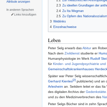
2.2
Zur medizinischen Anthropologi
Attribute anzeigen
2.3
Zu ideellen Grundlagen der ant
In anderen Sprachen
2.4
Zu Ita Wegman
Links hinzufügen
2.5
Zu Opfern des Nationalsozialis
3
Weblinks
4
Einzelnachweise
Leben
Peter Selg erwarb das
Abitur
am Rober
Nach dem
Zivildienst
studierte er
Huma
Humanphysiologie im Werk
Rudolf Ste
für
Kinder- und Jugendpsychiatrie und
Gemeinschaftskrankenhauses Herdec
Später war Peter Selg wissenschaftlich
[2]
Gerhard Kienles
publizierte) und an
Arlesheim
an. Seitdem leitet er das It
des digitalen Archivs der
Gedenkstätte 
und zu den Medizinverbrechen des
Nat
Peter Selgs Bücher sind in zehn Sprach