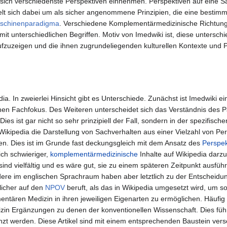
 sich verschiedenste Perspektiven einnehmen. Perspektiven auf eine S
elt sich dabei um als sicher angenommene Prinzipien, die eine best
schinenparadigma
. Verschiedene Komplementärmedizinische Richtu
mit unterschiedlichen Begriffen. Motiv von Imedwiki ist, diese untersch
ufzuzeigen und die ihnen zugrundeliegenden kulturellen Kontexte und
dia. In zweierlei Hinsicht gibt es Unterschiede. Zunächst ist Imedwiki ei
schen Fachfokus. Des Weiteren unterscheidet sich das Verständnis des
es ist gar nicht so sehr prinzipiell der Fall, sondern in der spezifische
Wikipedia die Darstellung von Sachverhalten aus einer Vielzahl von Pe
den. Dies ist im Grunde fast deckungsgleich mit dem Ansatz des
Perspek
lich schwieriger,
komplementärmedizinische
Inhalte auf Wikipedia darzu
sind vielfältig und es wäre gut, sie zu einem späteren Zeitpunkt ausführl
re im englischen Sprachraum haben aber letztlich zu der Entscheidung
licher auf den
NPOV
beruft, als das in Wikipedia umgesetzt wird, um s
entären Medizin in ihren jeweiligen Eigenarten zu ermöglichen. Häufig
n Ergänzungen zu denen der konventionellen Wissenschaft. Dies führt
änzt werden. Diese Artikel sind mit einem entsprechenden Baustein ver