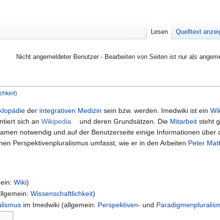
Lesen
Quelltext anze
Nicht angemeldeter Benutzer - Bearbeiten von Seiten ist nur als angem
chkeit
)
klopädie
der
integrativen Medizin
sein bzw. werden. Imedwiki ist ein
Wik
tiert sich an
Wikipedia
und deren Grundsätzen. Die
Mitarbeit
steht g
namen notwendig und auf der Benutzerseite einige Informationen über d
nen Perspektivenpluralismus umfasst, wie er in den Arbeiten
Peter Mat
mein:
Wiki
)
llgemein:
Wissenschaftlichkeit
)
alismus
im Imedwiki (allgemein:
Perspektiven-
und
Paradigmenpluralis