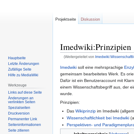
Projektseite
Diskussion
Imedwiki:Prinzipien
(Weitergeleitet von
Imedwiki:Wissenschaftli
Hauptseite
Letzte Änderungen
Zur
Zur
Imedwiki
soll eine mehrsprachige
Enzy
Zufällige Seite
Navigation
Suche
gemeinsam bearbeitetes Werk. Es orien
Hilfe zu MediaWiki
springen
springen
Dafür ist ein Benutzeraccount mit Klar
Werkzeuge
einem Wissenschaftsbegriff aus, der ei
Links auf diese Seite
wurde.
Änderungen an
Prinzipien:
verlinkten Seiten
Spezialseiten
Das
Wikiprinzip
im Imedwiki (allge
Druckversion
Wissenschaftlichkeit bei Imedwiki
(a
Permanenter Link
Perspektiven- und Paradigmenplur
Seiten­informationen
Seite zitieren