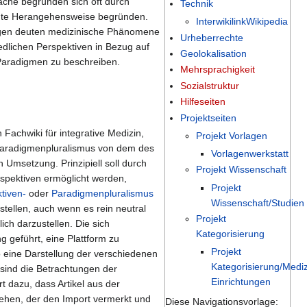
ache begründen sich oft durch
Technik
immte Herangehensweise begründen.
InterwikilinkWikipedia
ngen deuten medizinische Phänomene
Urheberrechte
iedlichen Perspektiven in Bezug auf
Geolokalisation
 Paradigmen zu beschreiben.
Mehrsprachigkeit
Sozialstruktur
Hilfeseiten
Projektseiten
n Fachwiki für integrative Medizin,
Projekt Vorlagen
 Paradigmenpluralismus von dem des
Vorlagenwerkstatt
n Umsetzung. Prinzipiell soll durch
Projekt Wissenschaft
rspektiven ermöglicht werden,
Projekt
tiven-
oder
Paradigmenpluralismus
Wissenschaft/Studien
stellen, auch wenn es rein neutral
Projekt
ich darzustellen. Die sich
Kategorisierung
 geführt, eine Plattform zu
Projekt
o eine Darstellung der verschiedenen
Kategorisierung/Mediz
 sind die Betrachtungen der
Einrichtungen
 dazu, dass Artikel aus der
sehen, der den Import vermerkt und
Diese Navigationsvorlage: