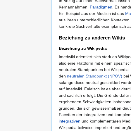
In Bezug auf einen Sachverhalt lassen
Kernannahmen,
Paradigmen
. Es hand
Ein Beispiel aus der Medizin ist das
Ma
aus ihren unterschiedlichen Kontexten 
konkrete Sachverhalte exemplarisch a
Beziehung zu anderen Wikis
Beziehung zu Wikipedia
Imedwiki orientiert sich stark an Wikipe
also eine Plattform mit einem spezifi
neutralen Standpunktes bei Wikipedia. Di
den
neutralen Standpunkt (NPOV)
bei 
solange diese neutral geschildert wer
auf Imedwiki. Faktisch ist es aber deut
und sachlich erfolgt. Die Gründe dafür 
ergebenden Schwierigkeiten insbesonde
gründen, die sich gewissermaßen deut
Facetten der integrativen und komplem
integrativen
und komplementären Medizi
Wikipedia teilweise importiert und erg