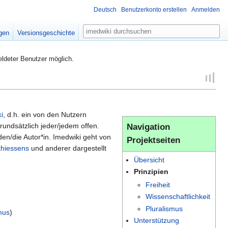
Deutsch
Benutzerkonto erstellen
Anmelden
Suche
igen
Versionsgeschichte
eldeter Benutzer möglich.
i
, d.h. ein von den Nutzern
rundsätzlich jeder/jedem offen.
Navigation
en/die Autor*in. Imedwiki geht von
Projektseiten
thiessens
und anderer dargestellt
Übersicht
Prinzipien
Freiheit
Wissenschaftlichkeit
Pluralismus
mus
)
Unterstützung