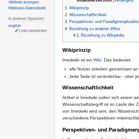
Inhaltsverzeichnis
Attribute anzeigen
1
Wikiprinzip
Wikibase-Datenobjekt
2
Wissenschaftlichkeit
In anderen Sprachen
3
Perspektiven- und Paradigmenplurali
english
4
Beziehung zu anderen Wikis
Links bearbeiten
4.1
Beziehung zu Wikipedia
Wikiprinzip
Imedwiki ist ein
Wiki
. Das bedeutet:
alle Nutzer arbeiten gemeinsam an
Jede Seite ist veränderbar - über je
Wissenschaftlichkeit
Artikel in Imedwiki sollen sich einem w
Wissenschaftsbegriff ist im Laufe der 
von Imedwiki wird sein, den Wissenschaf
verschiedene Perspektiven miteinschließ
Perspektiven- und Paradigmen