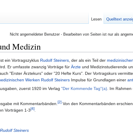
Lesen
Quelltext anze
Nicht angemeldeter Benutzer - Bearbeiten von Seiten ist nur als angem
 und Medizin
 ist ein Vortragszyklus
Rudolf Steiners
, der als ein Teil der
medizinische
rd. Er umfasste zwanzig Vorträge für
Ärzte
und Medizinstudierende un
uch "Erster Ärztekurs" oder "20 Hefte Kurs". Der Vortragskurs vermit
edizinischen Werken Rudolf Steiners
Impulse für Grundlagen einer
an
Ausgaben, zuerst 1920 im Verlag
"Der Kommende Tag"(a)
. Im Rahmen
[2]
ausgabe mit Kommentarbänden.
Von den Kommentarbänden erschienen 
[4]
en Vorträgen 1-3
.
Rudolf Steiners