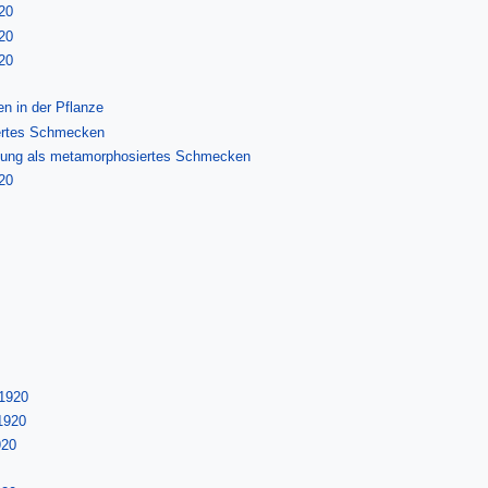
20
20
20
n in der Pflanze
ertes Schmecken
dung als metamorphosiertes Schmecken
20
 1920
1920
920