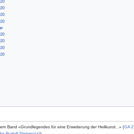
920
920
920
920
ge
920
920
920
920
dem Band «Grundlegendes für eine Erweiterung der Heilkunst...» (
GA 2
ke Rudolf Steiners(a)
)