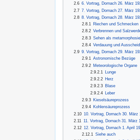
2.6
6. Vortrag, Dornach 26. März 19
2.7
7. Vortrag, Dornach 27. März 19
2.8
8. Vortrag, Dornach 28. März 19
2.8.1
Riechen und Schmecken
2.8.2
Verbrennen und Salzwerde
2.8.3
Sehen als metamorphosi
2.8.4
Verdauung und Ausschei
2.9
9. Vortrag, Dornach 29. März 19
2.9.1
Astronomische Bezüge
2.9.2
Meteorologische Organe
2.9.2.1
Lunge
2.9.2.2
Herz
2.9.2.3
Blase
2.9.2.4
Leber
2.9.3
Kieselsäureprozess
2.9.4
Kohlensäureprozess
2.10
10. Vortrag, Dornach 30. März
2.11
11. Vortrag, Dornach 31. März 
2.12
12. Vortrag, Dornach 1. April 1
2.12.1
Siehe auch