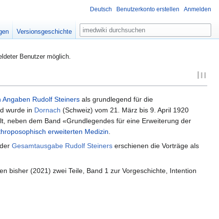
Deutsch
Benutzerkonto erstellen
Anmelden
Suche
igen
Versionsgeschichte
eldeter Benutzer möglich.
n Angaben Rudolf Steiners
als grundlegend für die
d wurde in
Dornach
(Schweiz) vom 21. März bis 9. April 1920
telt, neben dem Band «Grundlegendes für eine Erweiterung der
throposophisch erweiterten Medizin
.
 der
Gesamtausgabe Rudolf Steiners
erschienen die Vorträge als
bisher (2021) zwei Teile, Band 1 zur Vorgeschichte, Intention