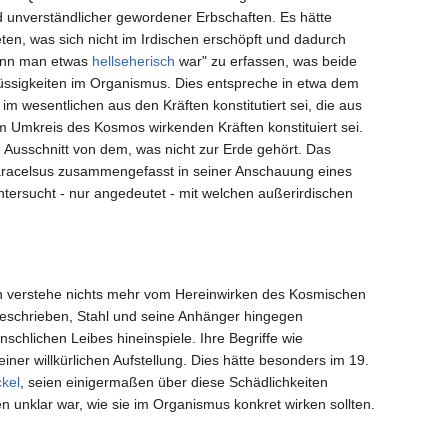
unverständlicher gewordener Erbschaften. Es hätte
eten, was sich nicht im Irdischen erschöpft und dadurch
wenn man etwas
hellseherisch
war" zu erfassen, was beide
lüssigkeiten im Organismus. Dies entspreche in etwa dem
 wesentlichen aus den Kräften konstitutiert sei, die aus
 Umkreis des Kosmos wirkenden Kräften konstituiert sei.
 Ausschnitt von dem, was nicht zur Erde gehört. Das
Paracelsus zusammengefasst in seiner Anschauung eines
ntersucht - nur angedeutet - mit welchen außerirdischen
 verstehe nichts mehr vom Hereinwirken des Kosmischen
beschrieben, Stahl und seine Anhänger hingegen
chlichen Leibes hineinspiele. Ihre Begriffe wie
 einer willkürlichen Aufstellung. Dies hätte besonders im 19.
kel
, seien einigermaßen über diese Schädlichkeiten
unklar war, wie sie im Organismus konkret wirken sollten.