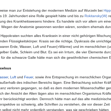
eise man zur Entstehung der modernen Medizin auf Wurzeln bei
Hipp
ins 19. Jahrhundert eine Rolle gespielt hätte und bis zu
Rokitansky(W)
re
g des Krankheitswesens hindere. Es handele sich vor allem um einen "le
n Wegen der Anatomie gewonnen worden wären, sondern ehemals durch
Hippokraten suchten alles Kranksein in einer nicht gehörigen Mischun
n Flüssigkeitskörper. Krasis sei die richtige, Dyskrasis die unrichtige
 waren Erde, Wasser, Luft und Feuer(=Wärme) und im menschlichen (u
 gelber Galle, Schleim und Blut. Es sei ein Irrtum, die vier Elemente d
 für die schwarze Galle hätte man sich die gewöhnlichen chemischen 
acelsus
asser
,
Luft
und
Feuer
, sowie ihre Entsprechung im menschlichen Org
außerhalb des irdischen Bereichs lägen. Eine Betrachtung solcher Kräf
anz verloren gegangen, so daß es dem modernen Wissenschaftler ger
h der Ansicht der Alten lägen also im menschlichen Organismus Kräft
ehr berücksichtigt worden. Dennoch hätte man auf das alte medizinisch
rspektive so schwierig, alte Schriften zu verstehen, die vor dieser Ze
 selbst nicht mehr ordentlich verstanden, was sie geschrieben hätten. 