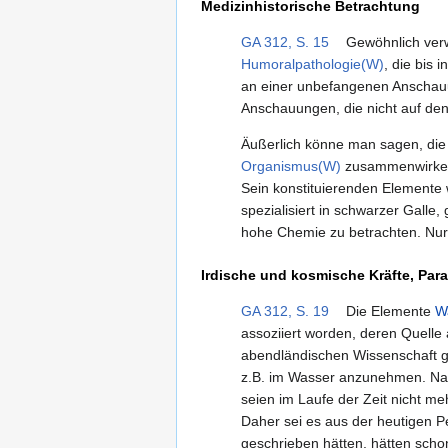
Medizinhistorische Betrachtung
GA 312, S. 15
Gewöhnlich verw
Humoralpathologie(W)
, die bis 
an einer unbefangenen Anschauun
Anschauungen, die nicht auf de
Äußerlich könne man sagen, die 
Organismus(W)
zusammenwirkende
Sein konstituierenden Elemente
spezialisiert in schwarzer Galle,
hohe Chemie zu betrachten. Nur
Irdische und kosmische Kräfte, Par
GA 312, S. 19
Die Elemente
W
assoziiert worden, deren Quelle 
abendländischen Wissenschaft g
z.B. im Wasser anzunehmen. Nac
seien im Laufe der Zeit nicht m
Daher sei es aus der heutigen Pe
geschrieben hätten, hätten schon