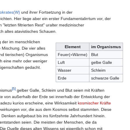
okrates(W)
und ihrer Fortsetzung in der
ichten. Hier liege aber ein erster Fundamentalirrtum vor, der
tzten filtrierten Rest" uralter medizinischer
 altes atavistisches Schauen.
g der im menschlichen
Element
im Organismus
 Mischung. Die vier alles
nd tierischen) Organismus
Feuer(=Wärme)
Blut
urch eine mehr oder weniger
Luft
gelbe Galle
Eigenschaften gedacht.
Wasser
Schleim
Erde
schwarze Galle
[5]
anismus
gelber Galle, Schleim und Blut seien mit Kräften
te von außerhalb der Erde sei innerhalb der Entwicklung der
adezu kurios erscheine, eine Wirksamkeit
kosmischer Kräfte
ewirkungen vor, die aus dem Kosmos selbst stammten. Diese
e Denken aufgebaut bis ins fünfzehnte Jahrhundert hinein.
it entstanden seien. Die meisten der Menschen, die da
Die Quelle dieses alten Wissens sei eigentlich schon mit