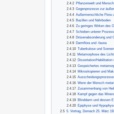
2.4.2
Pflanzenwelt und Mensch,
2.4.3
Gegenprozesse zur äußer
2.4.4
Außermenschliche Flora u
2.4.5
Bazillen und Nährboden
2.4.6
Zu geringes Wirken des 
2.4.7
Schieben unterer Prozes
2.4.8
Drüsenabsonderung und 
2.4.9
Darmflora und -fauna
2.4.10
Tuberkulose und Sonnen
2.4.11
Metamorphose des Lich
2.4.12
Dissertation/Habilitation
2.4.13
Gespeichertes metamorp
2.4.14
Mikroskopieren und Mak
2.4.15
Ausscheidungsprozesse
2.4.16
Wenn der Mensch metamo
2.4.17
Zusammenhang von Heil
2.4.18
Kampf gegen das Minera
2.4.19
Blinddarm und dessen E
2.4.20
Epiphyse und Hypophys
2.5
5. Vortrag, Dornach 25. März 19