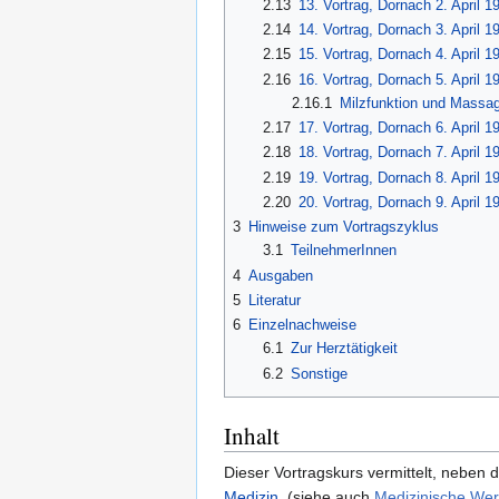
2.13
13. Vortrag, Dornach 2. April 1
2.14
14. Vortrag, Dornach 3. April 1
2.15
15. Vortrag, Dornach 4. April 1
2.16
16. Vortrag, Dornach 5. April 1
2.16.1
Milzfunktion und Massa
2.17
17. Vortrag, Dornach 6. April 1
2.18
18. Vortrag, Dornach 7. April 1
2.19
19. Vortrag, Dornach 8. April 1
2.20
20. Vortrag, Dornach 9. April 1
3
Hinweise zum Vortragszyklus
3.1
TeilnehmerInnen
4
Ausgaben
5
Literatur
6
Einzelnachweise
6.1
Zur Herztätigkeit
6.2
Sonstige
Inhalt
Dieser Vortragskurs vermittelt, neben 
Medizin
. (siehe auch
Medizinische Wer