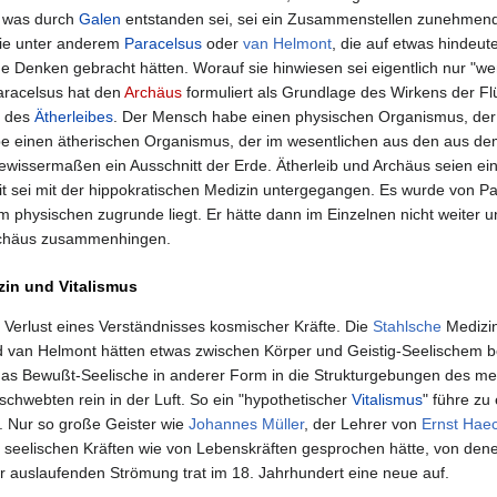
 was durch
Galen
entstanden sei, sei ein Zusammenstellen zunehmend 
ie unter anderem
Paracelsus
oder
van Helmont
, die auf etwas hindeut
e Denken gebracht hätten. Worauf sie hinwiesen sei eigentlich nur "
aracelsus hat den
Archäus
formuliert als Grundlage des Wirkens der F
s des
Ätherleibes
. Der Mensch habe einen physischen Organismus, der im
e einen ätherischen Organismus, der im wesentlichen aus den aus dem
wissermaßen ein Ausschnitt der Erde. Ätherleib und Archäus seien ein
t sei mit der hippokratischen Medizin untergegangen. Es wurde von 
 physischen zugrunde liegt. Er hätte dann im Einzelnen nicht weiter u
Archäus zusammenhingen.
zin und Vitalismus
Verlust eines Verständnisses kosmischer Kräfte. Die
Stahlsche
Medizin
nd van Helmont hätten etwas zwischen Körper und Geistig-Seelischem 
as Bewußt-Seelische in anderer Form in die Strukturgebungen des mens
schwebten rein in der Luft. So ein "hypothetischer
Vitalismus
" führe zu
n. Nur so große Geister wie
Johannes Müller
, der Lehrer von
Ernst Haec
elischen Kräften wie von Lebenskräften gesprochen hätte, von denen 
 auslaufenden Strömung trat im 18. Jahrhundert eine neue auf.