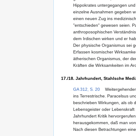
Hippokrates untergegangen und
einzelne Ausnahmen gegeben w
einen neuen Zug ins medizinisch
"entschieden" gewesen seien. P
anthroposophischen Verständni
dem Irdischen wirken und er hab
Der physische Organismus sei ge
Erfassen kosmischer Wirksamkei
ätherischen Organismus, der dem
Kräften die Wirksamkeiten im 
17./18. Jahrhundert, Stahlsche Medi
GA 312, S. 20
Weitergehender 
ins Terrestrische. Paracelsus u
beschrieben Wirkungen, als ob d
Lebensgeister oder Lebenskraft 
Jahrhundert Kritik hervorgerufe
herausgekommen, daß man von se
Nach diesen Betrachtungen einer