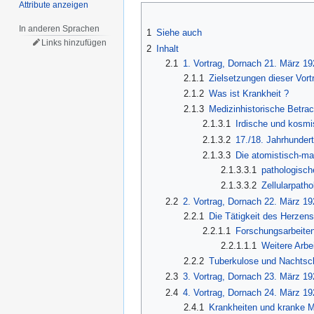
Attribute anzeigen
In anderen Sprachen
1
Siehe auch
Links hinzufügen
2
Inhalt
2.1
1. Vortrag, Dornach 21. März 19
2.1.1
Zielsetzungen dieser Vort
2.1.2
Was ist Krankheit ?
2.1.3
Medizinhistorische Betra
2.1.3.1
Irdische und kosmi
2.1.3.2
17./18. Jahrhunder
2.1.3.3
Die atomistisch-ma
2.1.3.3.1
pathologisc
2.1.3.3.2
Zellularpatho
2.2
2. Vortrag, Dornach 22. März 19
2.2.1
Die Tätigkeit des Herzen
2.2.1.1
Forschungsarbeiten
2.2.1.1.1
Weitere Arbe
2.2.2
Tuberkulose und Nachtsc
2.3
3. Vortrag, Dornach 23. März 19
2.4
4. Vortrag, Dornach 24. März 19
2.4.1
Krankheiten und kranke M