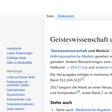
Seite
Diskussion
Geisteswissenschaft
Hauptseite
Zur
Zur
"
Geisteswissenschaft
und Medizin
"
Letzte Änderungen
Navigation
Suche
Anthroposophische Medizin
gesehen wi
Zufällige Seite
springen
springen
gehalten. Andere Bezeichnungen sind a
Hilfe zu MediaWiki
Heilkunst...» (
GA 27(a)
) und
anderen m
Werkzeuge
Die Herausgabe erfolgte in mehreren 
Links auf diese Seite
[1]
Band 312 (GA 312)
.
Änderungen an
verlinkten Seiten
2017 begann die Arbeit an einer Neu
Spezialseiten
[3]
und Komposition
, sowie Band 2 zu d
Druckversion
Permanenter Link
Siehe auch
Seiten­informationen
Seite zitieren
Siehe auch
:
Medizinische Angaben 