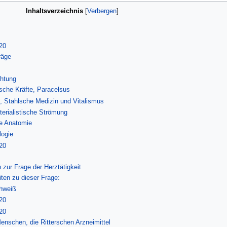
Inhaltsverzeichnis
20
räge
chtung
sche Kräfte, Paracelsus
t, Stahlsche Medizin und Vitalismus
terialistische Strömung
he Anatomie
logie
20
s
 zur Frage der Herztätigkeit
iten zu dieser Frage:
hweiß
20
20
enschen, die Ritterschen Arzneimittel